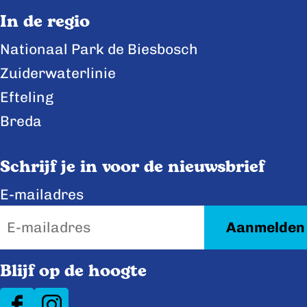
p
p
p
In de regio
F
X
L
Nationaal Park de Biesbosch
a
i
Zuiderwaterlinie
c
n
e
k
Efteling
b
e
Breda
o
d
o
I
Schrijf je in voor de nieuwsbrief
k
n
E-mailadres
Blijf op de hoogte