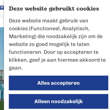
K
Z
Het Biesbosch
Deze website gebruikt cookies
G
a
o
M
vaantje
Deze website maakt gebruik van
a
a
e
e
Poort naar de
cookies (Functioneel, Analytisch,
n
r
k
n
Biesbosch
Marketing) die noodzakelijk zijn om de
a
t
e
u
Bertus de Beve
website zo goed mogelijk te laten
a
n
functioneren. Door op accepteren te
r
In de regio
klikken, geef je aan hiermee akkoord te
d
Het Biesboschp
gaan.
e
Uitagenda regio
h
Zuiderwaterlini
Alles accepteren
o
De Efteling
m
Breda
e
Alleen noodzakelijk
Oosterhout
p
Weekmarkt - Zuiderhout
Geertruidenber