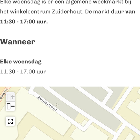
Elke woensdag is er een algemene weekmarkt bij
k
m
r
het winkelcentrum Zuiderhout. De markt duur
van
t
a
k
11:30 - 17:00 uur.
-
r
t
Z
k
-
Wanneer
u
t
Z
i
-
u
Elke woensdag
d
Z
i
11.30 - 17.00 uur
e
u
d
r
i
e
+
h
d
r
−
o
e
h
u
r
o
t
h
u
o
t