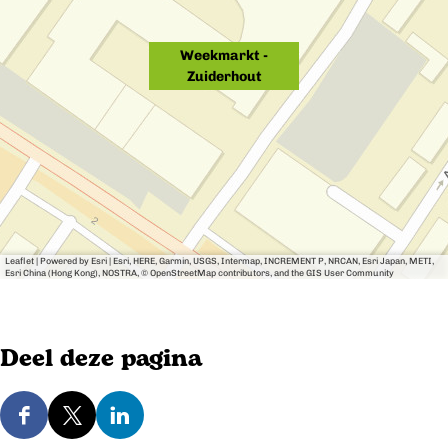
u
Weekmarkt -
t
Zuiderhout
Leaflet
|
Powered by Esri | Esri, HERE, Garmin, USGS, Intermap, INCREMENT P, NRCAN, Esri Japan, METI,
Esri China (Hong Kong), NOSTRA, © OpenStreetMap contributors, and the GIS User Community
Deel deze pagina
D
D
D