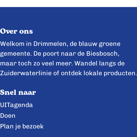
e
e
e
e
e
e
l
l
l
Over ons
d
d
d
e
e
e
Welkom in Drimmelen, de blauw groene
z
z
z
gemeente. De poort naar de Biesbosch,
e
e
e
maar toch zo veel meer. Wandel langs de
p
p
p
Zuiderwaterlinie of ontdek lokale producten.
a
a
a
Snel naar
g
g
g
i
i
i
UITagenda
n
n
n
Doen
a
a
a
Plan je bezoek
o
o
o