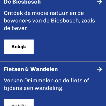
De Biesbosch
p
a
D
Ontdek de mooie natuur en de
g
e
bewoners van de Biesbosch, zoals
e
B
de bever.
i
e
Bekijk
s
b
o
Fietsen & Wandelen
s
F
Verken Drimmelen op de fiets of
c
i
tijdens een wandeling.
h
e
t