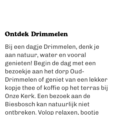
n
B
o
t
e
Ontdek Drimmelen
n
Bij een dagje Drimmelen, denk je
v
aan natuur, water en vooral
e
genieten! Begin de dag met een
r
bezoekje aan het dorp Oud-
h
Drimmelen of geniet van een lekker
u
kopje thee of koffie op het terras bij
u
Onze Kerk. Een bezoek aan de
r
Biesbosch kan natuurlijk niet
ontbreken. Volop relaxen, bootje