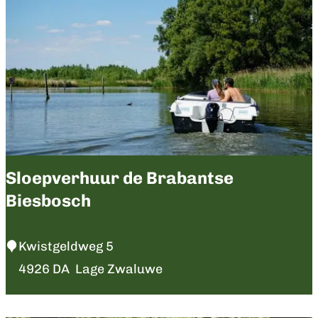
Sloepverhuur de Brabantse
Biesbosch
S
Kwistgeldweg 5
l
4926 DA
Lage Zwaluwe
o
e