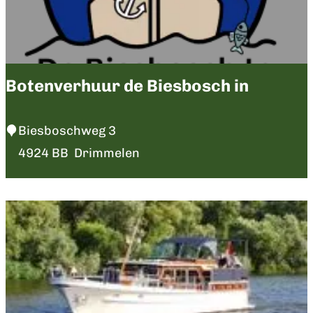
r
o
e
p
v
Botenverhuur de Biesbosch in
e
r
B
Biesboschweg 3
h
o
4924 BB
Drimmelen
u
t
u
e
r
n
v
e
r
h