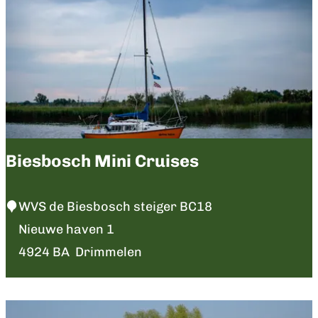
a
o
n
s
t
c
s
h
e
B
B
e
i
l
Biesbosch Mini Cruises
e
e
s
v
B
WVS de Biesbosch steiger BC18
b
e
i
Nieuwe haven 1
o
n
e
4924 BA
Drimmelen
s
s
c
b
h