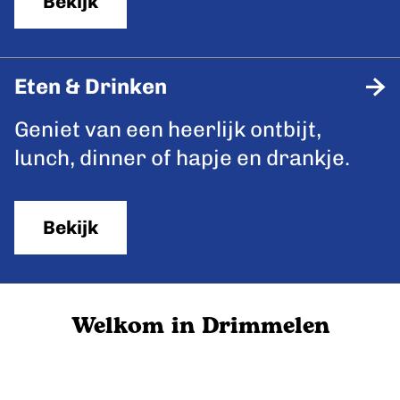
Bekijk
s
e
n
Eten & Drinken
&
E
Geniet van een heerlijk ontbijt,
W
t
lunch, dinner of hapje en drankje.
a
e
n
n
d
Bekijk
&
e
D
l
r
e
Welkom in Drimmelen
i
n
n
k