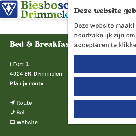
Deze website geb
G
Deze website maakt 
a
noodzakelijk zijn om
n
Bed & Breakfast de IJsvogel
accepteren te klikk
a
a
C
t Fort 1
r
o
4924 ER
Drimmelen
d
n
n
Plan je route
e
t
a
h
a
n
a
Route
o
c
B
a
r
Bel
m
t
e
a
v
B
Website
e
d
r
a
e