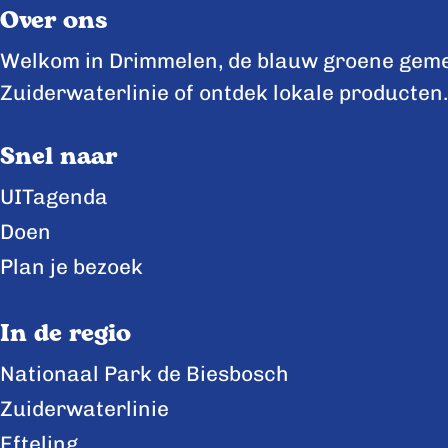
Over ons
d
d
d
e
e
e
Welkom in Drimmelen, de blauw groene gemee
z
z
z
Zuiderwaterlinie of ontdek lokale producten.
e
e
e
Snel naar
p
p
p
a
a
a
UITagenda
g
g
g
Doen
i
i
i
Plan je bezoek
n
n
n
a
a
a
In de regio
o
o
o
Nationaal Park de Biesbosch
p
p
p
Zuiderwaterlinie
F
X
L
a
i
Efteling