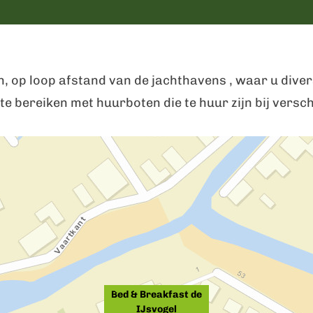
n, op loop afstand van de jachthavens , waar u dive
te bereiken met huurboten die te huur zijn bij vers
Bed & Breakfast de
IJsvogel