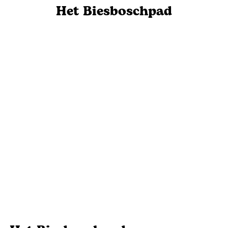
p
Het Biesboschpad
a
g
e