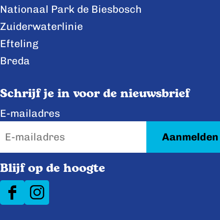
Nationaal Park de Biesbosch
Zuiderwaterlinie
Efteling
Breda
Schrijf je in voor de nieuwsbrief
E-mailadres
Blijf op de hoogte
F
I
a
n