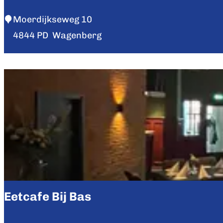
R
Moerdijkseweg 10
e
4844 PD
Wagenberg
s
t
a
u
r
a
n
t
R
i
Eetcafe Bij Bas
p