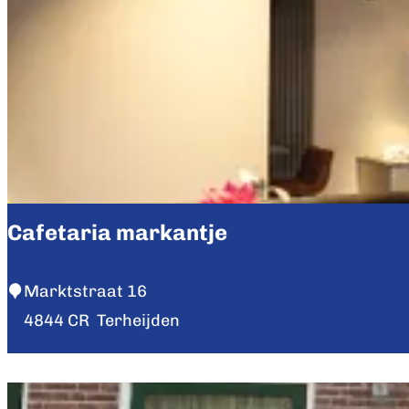
r
e
a
d
K
i
t
c
Cafetaria markantje
h
e
C
Marktstraat 16
n
a
4844 CR
Terheijden
f
e
t