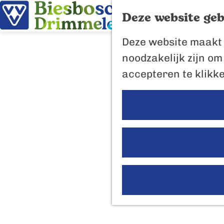
Deze website geb
G
Deze website maakt 
a
noodzakelijk zijn om
n
accepteren te klikk
a
a
r
d
e
h
o
m
e