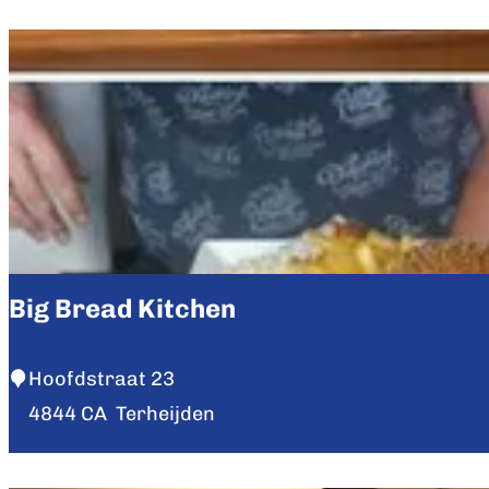
o
’
s
B
o
n
b
o
n
Big Bread Kitchen
s
B
Hoofdstraat 23
i
4844 CA
Terheijden
g
B