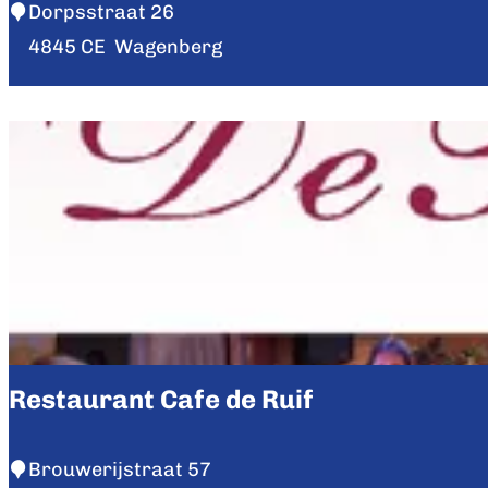
a
E
Dorpsstraat 26
s
e
4845 CE
Wagenberg
s
t
o
c
a
f
e
B
i
j
B
a
Restaurant Cafe de Ruif
s
R
Brouwerijstraat 57