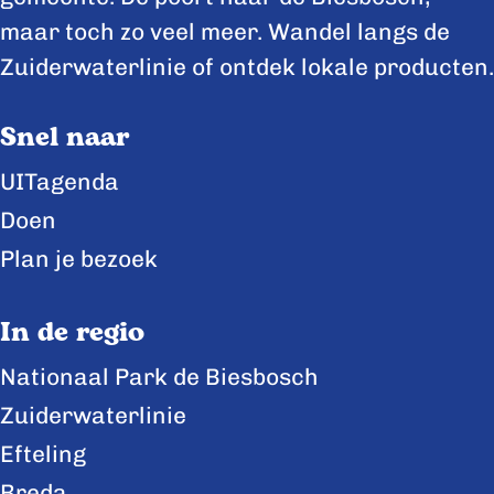
e
e
e
maar toch zo veel meer. Wandel langs de
p
p
p
Zuiderwaterlinie of ontdek lokale producten.
a
a
a
Snel naar
g
g
g
i
i
i
UITagenda
n
n
n
Doen
a
a
a
Plan je bezoek
o
o
o
p
p
p
In de regio
F
X
L
Nationaal Park de Biesbosch
a
i
Zuiderwaterlinie
c
n
e
k
Efteling
b
e
Breda