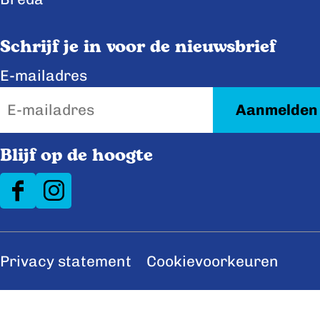
o
d
o
I
Schrijf je in voor de nieuwsbrief
k
n
E-mailadres
Blijf op de hoogte
F
I
a
n
c
s
Privacy statement
Cookievoorkeuren
e
t
b
a
o
g