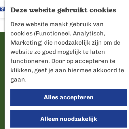
K
Z
Het Biesbosch
Deze website gebruikt cookies
G
a
o
M
vaantje
Deze website maakt gebruik van
a
a
e
e
Poort naar de
cookies (Functioneel, Analytisch,
n
r
k
n
Biesbosch
Domino's Pizza
Marketing) die noodzakelijk zijn om de
a
t
e
u
Bertus de Beve
website zo goed mogelijk te laten
a
n
C
functioneren. Door op accepteren te
r
Marktstraat 2
In de regio
o
klikken, geef je aan hiermee akkoord te
d
4921 BG
Made
Het Biesboschp
n
gaan.
n
e
Plan je route
Uitagenda regio
t
a
h
Zuiderwaterlini
a
Alles accepteren
n
a
o
Route
De Efteling
c
D
a
r
m
Bel
Breda
t
o
a
v
D
e
Website
Alleen noodzakelijk
Oosterhout
m
r
a
o
p
Geertruidenber