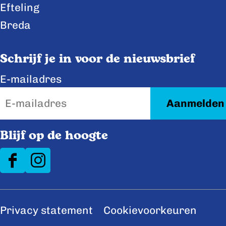
Efteling
Breda
Schrijf je in voor de nieuwsbrief
E-mailadres
Blijf op de hoogte
F
I
a
n
c
s
Privacy statement
Cookievoorkeuren
e
t