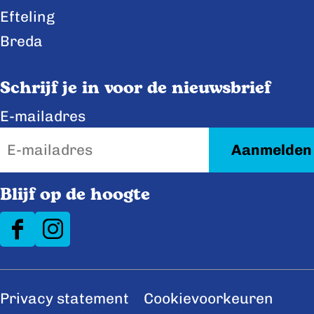
e
k
Efteling
b
e
Breda
o
d
o
I
Schrijf je in voor de nieuwsbrief
k
n
E-mailadres
Blijf op de hoogte
F
I
a
n
c
s
Privacy statement
Cookievoorkeuren
e
t