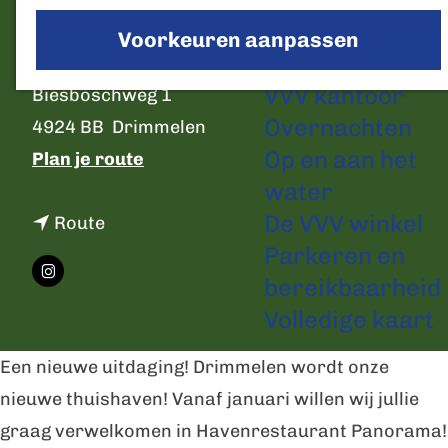
a
Voorkeuren aanpassen
g
C
Plan je bezoek
Panorama Havenrestaurant
e
o
VVV kantoor
Biesboschweg 1
n
Overnachten
4924 BB
Drimmelen
t
Op en aan het
n
Plan je route
a
water
a
c
De VVV winkel
n
a
Route
t
Parkeren en
a
r
bereikbaarheid
I
a
P
Volledige kaart
n
r
a
s
P
n
Een nieuwe uitdaging! Drimmelen wordt onze
t
a
o
nieuwe thuishaven! Vanaf januari willen wij jullie
a
n
r
graag verwelkomen in Havenrestaurant Panorama!
g
o
a