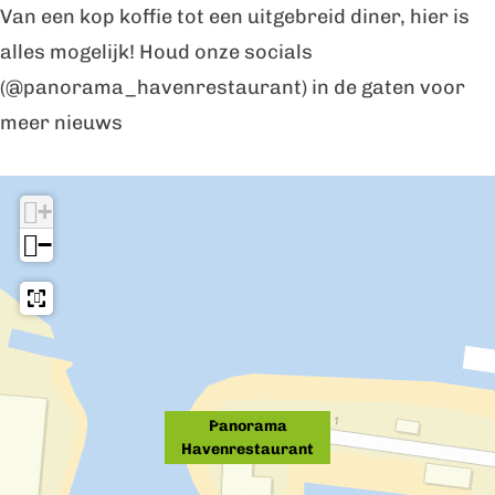
Van een kop koffie tot een uitgebreid diner, hier is
r
r
m
alles mogelijk! Houd onze socials
a
a
a
(@panorama_havenrestaurant) in de gaten voor
m
m
H
meer nieuws
P
a
a
a
H
v
I
n
+
a
e
n
−
o
v
n
d
r
e
r
e
a
n
e
b
m
r
s
u
a
e
t
u
H
s
a
Panorama
r
Havenrestaurant
a
t
u
t
v
a
r