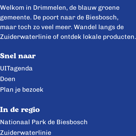
e
e
e
Welkom in Drimmelen, de blauw groene
z
z
z
gemeente. De poort naar de Biesbosch,
e
e
e
maar toch zo veel meer. Wandel langs de
p
p
p
Zuiderwaterlinie of ontdek lokale producten.
a
a
a
Snel naar
g
g
g
i
i
i
UITagenda
n
n
n
Doen
a
a
a
Plan je bezoek
o
o
o
p
p
p
In de regio
F
X
L
Nationaal Park de Biesbosch
a
i
Zuiderwaterlinie
c
n