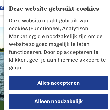
K
Z
Het Biesbosch
Deze website gebruikt cookies
G
a
o
M
vaantje
Deze website maakt gebruik van
a
a
e
e
Poort naar de
cookies (Functioneel, Analytisch,
n
r
k
n
Biesbosch
Marketing) die noodzakelijk zijn om de
a
t
e
u
Bertus de Beve
website zo goed mogelijk te laten
a
n
functioneren. Door op accepteren te
r
In de regio
klikken, geef je aan hiermee akkoord te
d
Het Biesboschp
gaan.
e
Uitagenda regio
h
Zuiderwaterlini
Alles accepteren
o
De Efteling
m
Breda
e
Alleen noodzakelijk
Oosterhout
p
Panorama Havenrestaurant
Geertruidenber