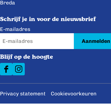
b
e
Breda
o
d
o
I
Schrijf je in voor de nieuwsbrief
k
n
E-mailadres
Blijf op de hoogte
F
I
a
n
c
s
Privacy statement
Cookievoorkeuren
e
t
b
a