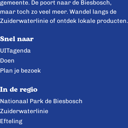
z
z
z
gemeente. De poort naar de Biesbosch,
e
e
e
maar toch zo veel meer. Wandel langs de
p
p
p
Zuiderwaterlinie of ontdek lokale producten.
a
a
a
Snel naar
g
g
g
i
i
i
UITagenda
n
n
n
Doen
a
a
a
Plan je bezoek
o
o
o
p
p
p
In de regio
F
X
L
Nationaal Park de Biesbosch
a
i
Zuiderwaterlinie
c
n
e
k
Efteling