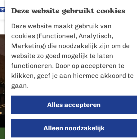
K
Z
Het Biesbosch
Deze website gebruikt cookies
G
a
o
M
vaantje
Deze website maakt gebruik van
a
a
e
e
Poort naar de
cookies (Functioneel, Analytisch,
n
r
k
n
Biesbosch
Marketing) die noodzakelijk zijn om de
a
t
e
u
Bertus de Beve
website zo goed mogelijk te laten
a
n
functioneren. Door op accepteren te
r
In de regio
klikken, geef je aan hiermee akkoord te
d
Het Biesboschp
gaan.
e
Uitagenda regio
h
Zuiderwaterlini
Alles accepteren
o
De Efteling
m
Breda
e
Alleen noodzakelijk
Oosterhout
p
Eetcafe Bij Bas
Geertruidenber