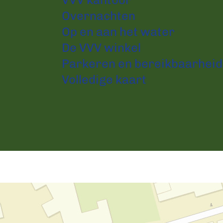
Overnachten
Op en aan het water
De VVV winkel
Parkeren en bereikbaarheid
Volledige kaart