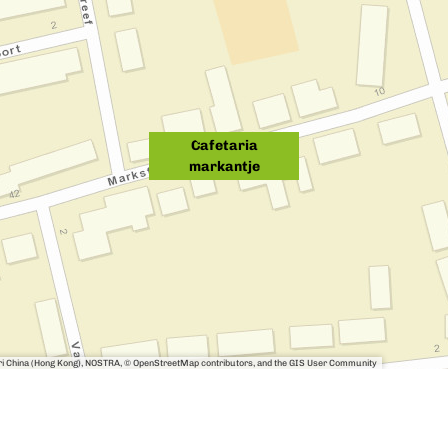
Cafetaria
markantje
sri China (Hong Kong), NOSTRA, © OpenStreetMap contributors, and the GIS User Community