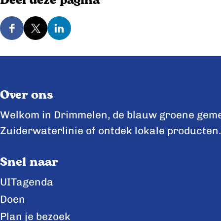
Deel deze pagina
D
D
D
e
e
e
e
e
e
l
l
l
Over ons
d
d
d
e
e
e
Welkom in Drimmelen, de blauw groene gemee
z
z
z
Zuiderwaterlinie of ontdek lokale producten.
e
e
e
Snel naar
p
p
p
a
a
a
UITagenda
g
g
g
Doen
i
i
i
Plan je bezoek