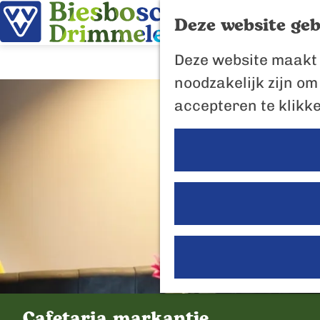
Deze website geb
G
Deze website maakt 
a
noodzakelijk zijn om
n
accepteren te klikk
a
a
r
d
e
h
o
m
e
Cafetaria markantje