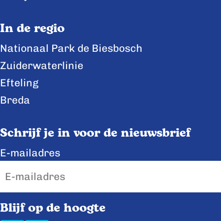
n
n
n
a
a
a
In de regio
o
o
o
Nationaal Park de Biesbosch
p
p
p
Zuiderwaterlinie
F
X
L
a
i
Efteling
c
n
Breda
e
k
b
e
Schrijf je in voor de nieuwsbrief
o
d
E-mailadres
o
I
k
n
Blijf op de hoogte