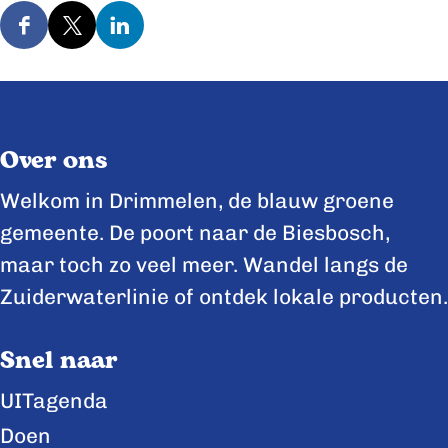
D
D
D
e
e
e
e
e
e
l
l
l
Over ons
d
d
d
e
e
e
Welkom in Drimmelen, de blauw groene
z
z
z
gemeente. De poort naar de Biesbosch,
e
e
e
maar toch zo veel meer. Wandel langs de
p
p
p
Zuiderwaterlinie of ontdek lokale producten.
a
a
a
Snel naar
g
g
g
i
i
i
UITagenda
n
n
n
Doen