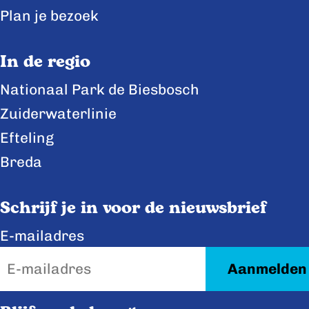
a
a
a
Plan je bezoek
o
o
o
p
p
p
In de regio
F
X
L
Nationaal Park de Biesbosch
a
i
Zuiderwaterlinie
c
n
e
k
Efteling
b
e
Breda
o
d
o
I
Schrijf je in voor de nieuwsbrief
k
n
E-mailadres