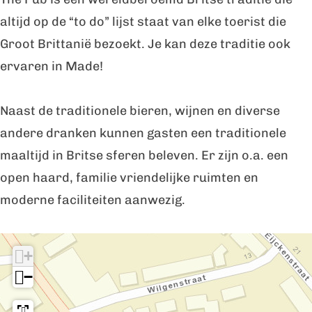
n
b
u
P
n
altijd op de “to do” lijst staat van elke toerist die
d
a
b
u
d
Groot Brittanië bezoekt. Je kan deze traditie ook
C
n
a
b
C
ervaren in Made!
h
d
n
a
h
u
C
d
n
u
Naast de traditionele bieren, wijnen en diverse
r
h
C
d
r
andere dranken kunnen gasten een traditionele
c
u
h
C
c
maaltijd in Britse sferen beleven. Er zijn o.a. een
h
r
u
h
h
open haard, familie vriendelijke ruimten en
i
c
r
u
i
moderne faciliteiten aanwezig.
l
h
c
r
l
I
l
i
h
c
l
+
n
'
l
i
h
'
−
d
s
l
l
i
s
e
'
l
l