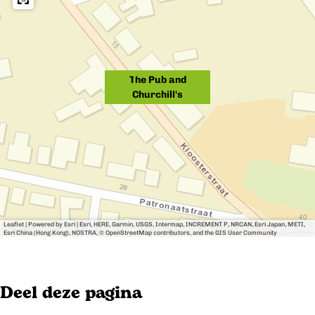
b
s
'
l
u
s
'
u
s
The Pub and
r
Churchill's
t
Leaflet
|
Powered by Esri | Esri, HERE, Garmin, USGS, Intermap, INCREMENT P, NRCAN, Esri Japan, METI,
Esri China (Hong Kong), NOSTRA, © OpenStreetMap contributors, and the GIS User Community
Deel deze pagina