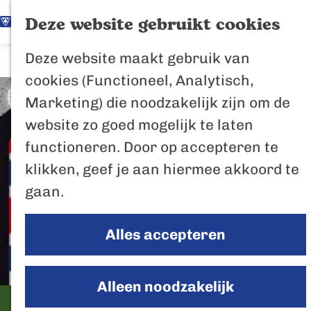
K
Z
Het Biesbosch
Deze website gebruikt cookies
G
a
o
M
vaantje
Deze website maakt gebruik van
a
a
e
e
Poort naar de
cookies (Functioneel, Analytisch,
n
r
k
n
Biesbosch
Marketing) die noodzakelijk zijn om de
a
t
e
u
Bertus de Beve
website zo goed mogelijk te laten
a
n
functioneren. Door op accepteren te
r
In de regio
klikken, geef je aan hiermee akkoord te
d
Het Biesboschp
gaan.
e
Uitagenda regio
h
Zuiderwaterlini
Alles accepteren
o
De Efteling
m
Breda
e
Alleen noodzakelijk
Oosterhout
p
The Pub and Churchill's
Geertruidenber