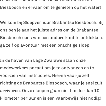
e
p
e
o
e
Biesbosch en ervaar om te genieten op het water!
r
v
p
e
r
h
e
v
p
h
Welkom bij Sloepverhuur Brabantse Biesbosch. Bij
u
r
e
v
u
ons ben je aan het juiste adres om de Brabantse
u
h
r
e
u
Biesbosch eens van een andere kant te ontdekken:
r
u
h
r
r
ga zelf op avontuur met een prachtige sloep!
d
u
u
h
d
e
r
u
u
e
In de haven van Lage Zwaluwe staan onze
B
d
r
u
B
medewerkers paraat om je te ontvangen en te
r
e
d
r
r
voorzien van instructies. Hierna vaar je zelf
a
B
e
d
a
richting de Brabantse Biesbosch, waar je snel zult
b
r
B
e
b
arriveren. Onze sloepen gaan niet harder dan 10
a
a
r
B
a
kilometer per uur en is een vaarbewijs niet nodig!
n
b
a
r
n