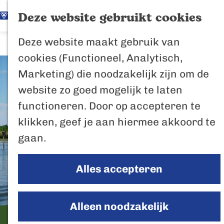
K
Z
Het Biesbosch
Deze website gebruikt cookies
G
a
o
M
vaantje
Deze website maakt gebruik van
a
a
e
e
Poort naar de
cookies (Functioneel, Analytisch,
n
r
k
n
Biesbosch
Marketing) die noodzakelijk zijn om de
a
t
e
u
Bertus de Beve
website zo goed mogelijk te laten
a
n
functioneren. Door op accepteren te
r
In de regio
klikken, geef je aan hiermee akkoord te
d
Het Biesboschp
gaan.
e
Uitagenda regio
h
Zuiderwaterlini
Alles accepteren
o
De Efteling
m
Breda
e
Alleen noodzakelijk
Oosterhout
p
Sloepverhuur de Brabantse
Geertruidenber