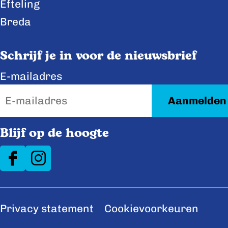
e
k
Efteling
b
e
Breda
o
d
o
I
Schrijf je in voor de nieuwsbrief
k
n
E-mailadres
Blijf op de hoogte
F
I
a
n
c
s
Privacy statement
Cookievoorkeuren
e
t