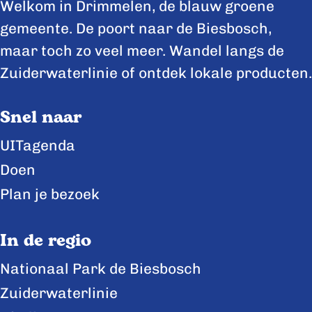
e
e
e
Welkom in Drimmelen, de blauw groene
z
z
z
gemeente. De poort naar de Biesbosch,
e
e
e
maar toch zo veel meer. Wandel langs de
p
p
p
Zuiderwaterlinie of ontdek lokale producten.
a
a
a
Snel naar
g
g
g
i
i
i
UITagenda
n
n
n
Doen
a
a
a
Plan je bezoek
o
o
o
p
p
p
In de regio
F
X
L
Nationaal Park de Biesbosch
a
i
Zuiderwaterlinie
c
n