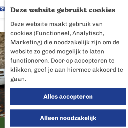
K
Z
Het Biesbosch
Deze website gebruikt cookies
G
a
o
M
vaantje
Deze website maakt gebruik van
a
a
e
e
Poort naar de
cookies (Functioneel, Analytisch,
n
r
k
n
Biesbosch
Marketing) die noodzakelijk zijn om de
a
t
e
u
Bertus de Beve
website zo goed mogelijk te laten
a
n
functioneren. Door op accepteren te
r
In de regio
klikken, geef je aan hiermee akkoord te
d
Het Biesboschp
gaan.
e
Uitagenda regio
h
Zuiderwaterlini
Alles accepteren
o
De Efteling
m
Breda
e
Alleen noodzakelijk
Oosterhout
p
B&B de Lage Zwaluw
Geertruidenber