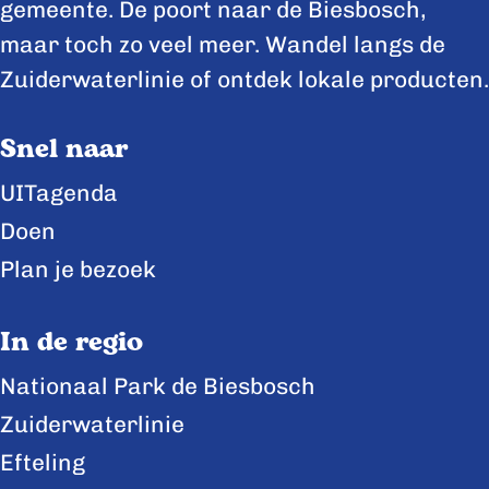
z
z
z
gemeente. De poort naar de Biesbosch,
e
e
e
maar toch zo veel meer. Wandel langs de
p
p
p
Zuiderwaterlinie of ontdek lokale producten.
a
a
a
Snel naar
g
g
g
i
i
i
UITagenda
n
n
n
Doen
a
a
a
Plan je bezoek
o
o
o
p
p
p
In de regio
F
X
L
Nationaal Park de Biesbosch
a
i
Zuiderwaterlinie
c
n
e
k
Efteling