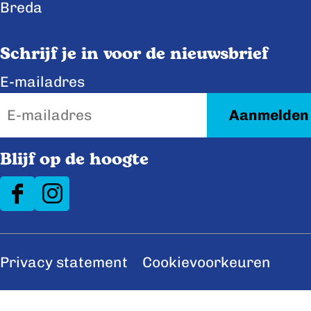
b
e
Breda
o
d
o
I
Schrijf je in voor de nieuwsbrief
k
n
E-mailadres
Blijf op de hoogte
F
I
a
n
c
s
Privacy statement
Cookievoorkeuren
e
t
b
a