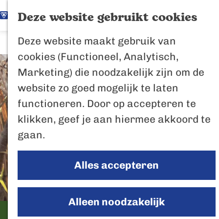
K
Z
Het Biesbosch
Deze website gebruikt cookies
G
a
o
M
vaantje
Deze website maakt gebruik van
a
a
e
e
Poort naar de
cookies (Functioneel, Analytisch,
n
r
k
n
Biesbosch
Marketing) die noodzakelijk zijn om de
a
t
e
u
Bertus de Beve
website zo goed mogelijk te laten
a
n
functioneren. Door op accepteren te
r
In de regio
klikken, geef je aan hiermee akkoord te
d
Het Biesboschp
gaan.
e
Uitagenda regio
h
Zuiderwaterlini
Alles accepteren
o
De Efteling
m
Breda
e
Alleen noodzakelijk
Oosterhout
p
Bevertocht
Geertruidenber