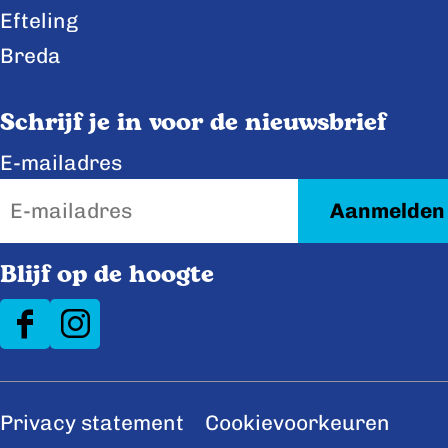
e
k
Efteling
b
e
Breda
o
d
o
I
Schrijf je in voor de nieuwsbrief
k
n
E-mailadres
Blijf op de hoogte
F
I
a
n
c
s
Privacy statement
Cookievoorkeuren
e
t