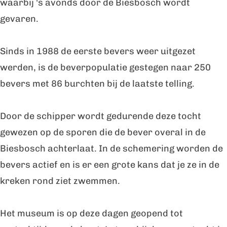
waarbij 's avonds door de Biesbosch wordt
h
t
c
gevaren.
t
o
h
c
t
Sinds in 1988 de eerste bevers weer uitgezet
h
werden, is de beverpopulatie gestegen naar 250
t
bevers met 86 burchten bij de laatste telling.
Door de schipper wordt gedurende deze tocht
gewezen op de sporen die de bever overal in de
Biesbosch achterlaat. In de schemering worden de
bevers actief en is er een grote kans dat je ze in de
kreken rond ziet zwemmen.
Het museum is op deze dagen geopend tot