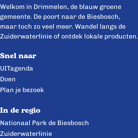
e
e
e
Welkom in Drimmelen, de blauw groene
z
z
z
gemeente. De poort naar de Biesbosch,
e
e
e
maar toch zo veel meer. Wandel langs de
p
p
p
Zuiderwaterlinie of ontdek lokale producten.
a
a
a
Snel naar
g
g
g
i
i
i
UITagenda
n
n
n
Doen
a
a
a
Plan je bezoek
o
o
o
p
p
p
In de regio
F
X
L
Nationaal Park de Biesbosch
a
i
Zuiderwaterlinie
c
n