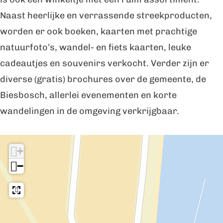
k
i
w
V
k
Naast heerlijke en verrassende streekproducten,
e
n
i
w
e
worden er ook boeken, kaarten met prachtige
l
k
n
i
l
natuurfoto’s, wandel- en fiets kaarten, leuke
e
k
n
cadeautjes en souvenirs verkocht. Verder zijn er
l
e
k
diverse (gratis) brochures over de gemeente, de
l
e
Biesbosch, allerlei evenementen en korte
l
wandelingen in de omgeving verkrijgbaar.
I
+
n
−
d
e
b
u