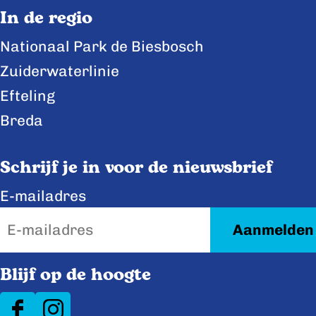
p
p
p
In de regio
F
X
L
Nationaal Park de Biesbosch
a
i
Zuiderwaterlinie
c
n
e
k
Efteling
b
e
Breda
o
d
o
I
Schrijf je in voor de nieuwsbrief
k
n
E-mailadres
Blijf op de hoogte