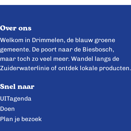
e
e
e
e
e
e
l
l
l
Over ons
d
d
d
e
e
e
Welkom in Drimmelen, de blauw groene
z
z
z
gemeente. De poort naar de Biesbosch,
e
e
e
maar toch zo veel meer. Wandel langs de
p
p
p
Zuiderwaterlinie of ontdek lokale producten.
a
a
a
Snel naar
g
g
g
i
i
i
UITagenda
n
n
n
Doen
a
a
a
Plan je bezoek
o
o
o