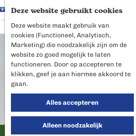
K
Z
Het Biesbosch
Deze website gebruikt cookies
G
a
o
M
vaantje
Deze website maakt gebruik van
a
a
e
e
Poort naar de
cookies (Functioneel, Analytisch,
n
r
k
n
Biesbosch
Marketing) die noodzakelijk zijn om de
a
t
e
u
Bertus de Beve
website zo goed mogelijk te laten
a
n
functioneren. Door op accepteren te
r
In de regio
klikken, geef je aan hiermee akkoord te
d
Het Biesboschp
gaan.
e
Uitagenda regio
h
Zuiderwaterlini
Alles accepteren
o
De Efteling
m
Breda
e
Alleen noodzakelijk
Oosterhout
p
VVV winkel
Geertruidenber