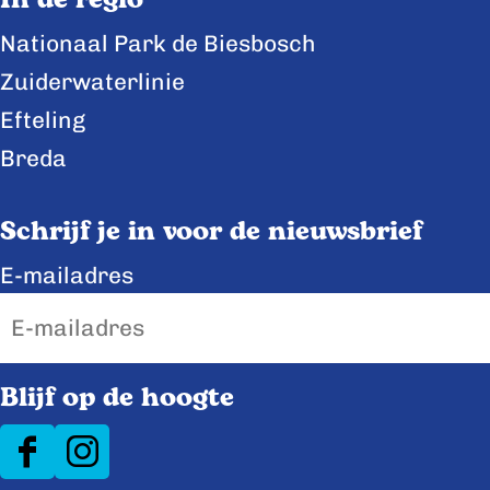
In de regio
o
o
o
Nationaal Park de Biesbosch
p
p
p
Zuiderwaterlinie
F
X
L
a
i
Efteling
c
n
Breda
e
k
b
e
Schrijf je in voor de nieuwsbrief
o
d
E-mailadres
o
I
k
n
Blijf op de hoogte
F
I