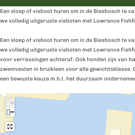
o
s
e
i
o
Een sloep of visboot huren om in de Biesbosch te v
s
b
s
e
s
we volledig uitgeruste visboten met Lowrance Fishf
c
o
b
s
c
h
s
o
b
h
Een sloep of visboot huren om in de Biesbosch te v
I
c
s
o
I
we volledig uitgeruste visboten met Lowrance Fishfin
n
h
c
s
n
voor verrassingen achteraf. Ook honden zijn van ha
S
I
h
c
S
zwemvesten in bruikleen voor alle gewichtsklasse. 
l
n
I
h
l
een bewuste keuze m.b.t. het duurzaam ondernemen 
o
S
n
I
o
e
l
S
n
e
I
+
p
o
l
S
p
n
−
e
e
o
l
e
d
n
p
e
o
n
e
V
e
p
e
V