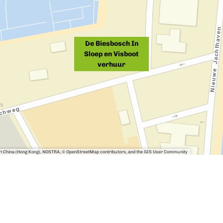
De Biesbosch In
Sloep en Visboot
verhuur
sri China (Hong Kong), NOSTRA, © OpenStreetMap contributors, and the GIS User Community