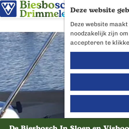
Deze website geb
G
Deze website maakt 
a
noodzakelijk zijn om
n
accepteren te klikk
a
a
r
d
e
h
o
m
e
De Biesbosch In Sloep en Visbo