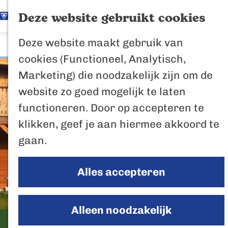
K
Z
Het Biesbosch
Deze website gebruikt cookies
G
a
o
M
vaantje
Deze website maakt gebruik van
a
a
e
e
Poort naar de
cookies (Functioneel, Analytisch,
n
r
k
n
Biesbosch
Marketing) die noodzakelijk zijn om de
a
t
e
u
Bertus de Beve
website zo goed mogelijk te laten
a
n
functioneren. Door op accepteren te
r
In de regio
klikken, geef je aan hiermee akkoord te
d
Het Biesboschp
gaan.
e
Uitagenda regio
h
Zuiderwaterlini
Alles accepteren
o
De Efteling
m
Breda
e
Alleen noodzakelijk
Oosterhout
p
B&B Biesbosch
Geertruidenber