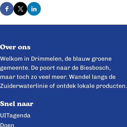
D
D
D
e
e
e
e
e
e
l
l
l
Over ons
d
d
d
e
e
e
Welkom in Drimmelen, de blauw groene
z
z
z
gemeente. De poort naar de Biesbosch,
e
e
e
maar toch zo veel meer. Wandel langs de
p
p
p
Zuiderwaterlinie of ontdek lokale producten.
a
a
a
Snel naar
g
g
g
i
i
i
UITagenda
n
n
n
Doen