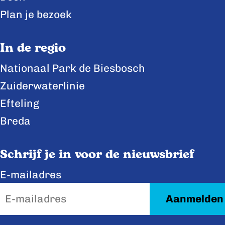
a
a
a
Plan je bezoek
o
o
o
p
p
p
In de regio
F
X
L
Nationaal Park de Biesbosch
a
i
Zuiderwaterlinie
c
n
e
k
Efteling
b
e
Breda
o
d
o
I
Schrijf je in voor de nieuwsbrief
k
n
E-mailadres