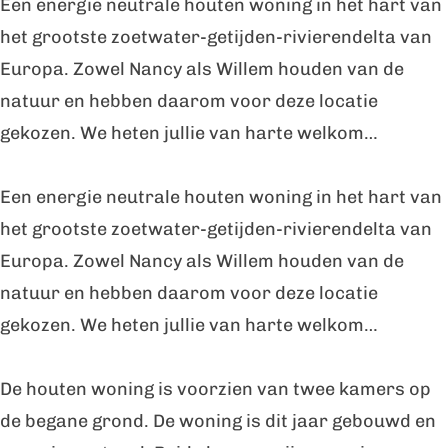
Een energie neutrale houten woning in het hart van
o
s
e
i
o
het grootste zoetwater-getijden-rivierendelta van
s
b
s
e
s
Europa. Zowel Nancy als Willem houden van de
c
o
b
s
c
natuur en hebben daarom voor deze locatie
h
s
o
b
h
gekozen. We heten jullie van harte welkom…
c
s
o
h
c
s
Een energie neutrale houten woning in het hart van
h
c
het grootste zoetwater-getijden-rivierendelta van
h
Europa. Zowel Nancy als Willem houden van de
natuur en hebben daarom voor deze locatie
gekozen. We heten jullie van harte welkom…
De houten woning is voorzien van twee kamers op
de begane grond. De woning is dit jaar gebouwd en