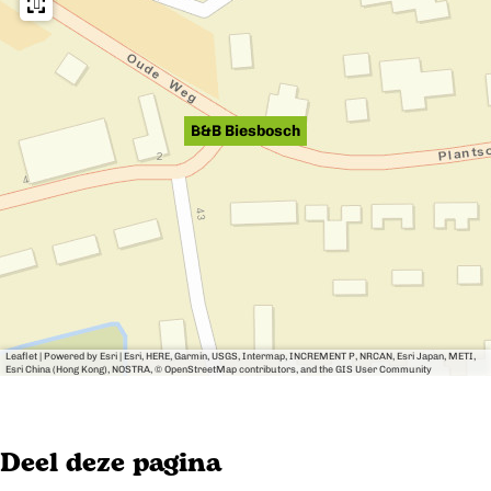
e
b
u
u
B&B Biesbosch
r
t
Leaflet
|
Powered by Esri | Esri, HERE, Garmin, USGS, Intermap, INCREMENT P, NRCAN, Esri Japan, METI,
Esri China (Hong Kong), NOSTRA, © OpenStreetMap contributors, and the GIS User Community
Deel deze pagina