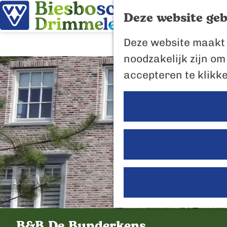
Deze website geb
G
Deze website maakt 
a
noodzakelijk zijn om
n
accepteren te klikk
a
a
r
d
e
h
o
m
e
B&B De Bunderkens