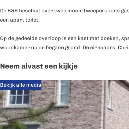
B
e
n
De B&B beschikt over twee mooie tweepersoons gas
u
B
d
een apart toilet.
n
u
e
d
n
r
Op de gedeelde overloop is een kast met boeken, spe
e
d
k
woonkamer op de begane grond. De eigenaars, Christ
r
e
e
k
r
n
Neem alvast een kijkje
e
k
s
n
e
Bekijk alle media
s
n
s