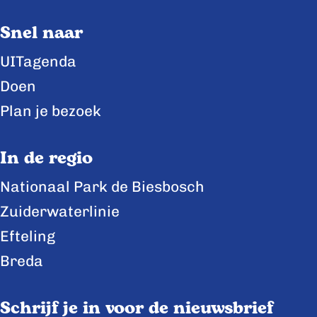
e
e
e
Snel naar
p
p
p
a
a
a
UITagenda
g
g
g
Doen
i
i
i
Plan je bezoek
n
n
n
a
a
a
In de regio
o
o
o
Nationaal Park de Biesbosch
p
p
p
Zuiderwaterlinie
F
X
L
a
i
Efteling
c
n
Breda
e
k
b
e
Schrijf je in voor de nieuwsbrief