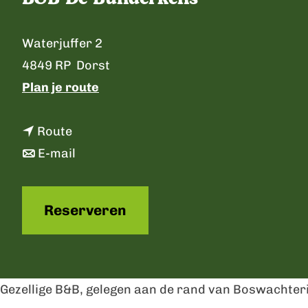
p
a
C
Waterjuffer 2
g
o
4849 RP
Dorst
e
n
n
Plan je route
t
a
a
n
a
Route
c
a
n
r
E-mail
t
a
a
B
r
a
&
Reserveren
B
r
B
&
B
D
B
&
e
D
B
B
Gezellige B&B, gelegen aan de rand van Boswachteri
e
D
u