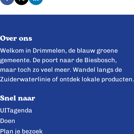
D
D
D
e
e
e
e
e
e
l
l
l
Over ons
d
d
d
e
e
e
Welkom in Drimmelen, de blauw groene
z
z
z
gemeente. De poort naar de Biesbosch,
e
e
e
maar toch zo veel meer. Wandel langs de
p
p
p
Zuiderwaterlinie of ontdek lokale producten.
a
a
a
Snel naar
g
g
g
i
i
i
UITagenda
n
n
n
Doen
a
a
a
Plan je bezoek