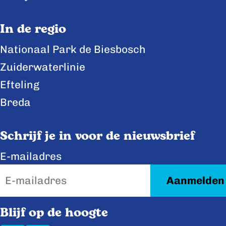
o
o
o
p
p
p
In de regio
F
X
L
Nationaal Park de Biesbosch
a
i
Zuiderwaterlinie
c
n
e
k
Efteling
b
e
Breda
o
d
o
I
Schrijf je in voor de nieuwsbrief
k
n
E-mailadres
Blijf op de hoogte