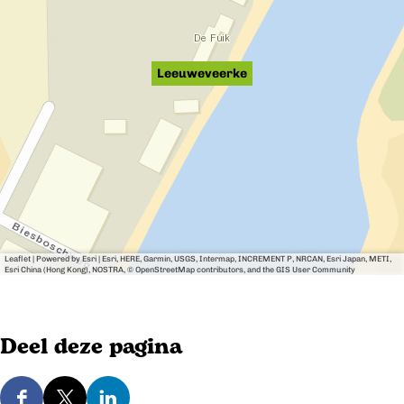
u
u
Leeuweveerke
r
t
Leaflet
|
Powered by Esri | Esri, HERE, Garmin, USGS, Intermap, INCREMENT P, NRCAN, Esri Japan, METI,
Esri China (Hong Kong), NOSTRA, © OpenStreetMap contributors, and the GIS User Community
Deel deze pagina