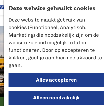
K
Z
Het Biesbosch
Deze website gebruikt cookies
G
a
o
M
vaantje
Deze website maakt gebruik van
a
a
e
e
Poort naar de
cookies (Functioneel, Analytisch,
n
r
k
n
Biesbosch
Marketing) die noodzakelijk zijn om de
a
t
e
u
Bertus de Beve
website zo goed mogelijk te laten
a
n
functioneren. Door op accepteren te
r
In de regio
klikken, geef je aan hiermee akkoord te
d
Het Biesboschp
gaan.
e
Uitagenda regio
h
Zuiderwaterlini
Alles accepteren
o
De Efteling
m
Breda
e
Alleen noodzakelijk
Oosterhout
p
Leeuweveerke
Geertruidenber