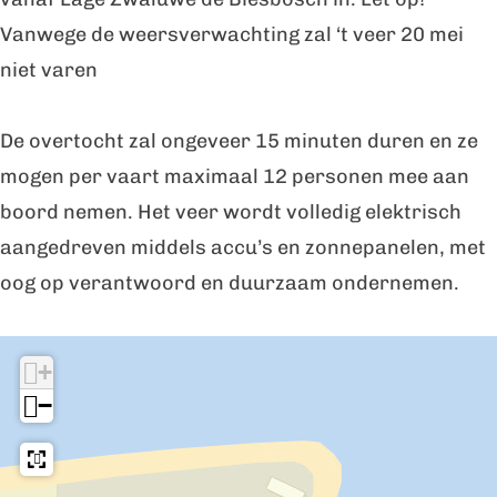
e
w
w
e
Vanwege de weersverwachting zal ‘t veer 20 mei
v
e
e
e
niet varen
e
v
v
r
e
e
e
k
De overtocht zal ongeveer 15 minuten duren en ze
r
e
e
e
mogen per vaart maximaal 12 personen mee aan
k
r
r
boord nemen. Het veer wordt volledig elektrisch
e
k
k
aangedreven middels accu’s en zonnepanelen, met
e
e
oog op verantwoord en duurzaam ondernemen.
I
+
n
−
d
e
b