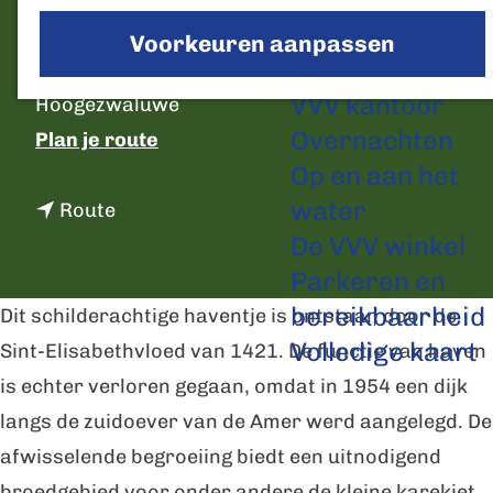
a
Voorkeuren aanpassen
g
C
Plan je bezoek
Haven
e
o
VVV kantoor
Hoogezwaluwe
n
Overnachten
n
Plan je route
t
Op en aan het
a
a
water
n
a
Route
c
De VVV winkel
a
r
t
Parkeren en
a
H
bereikbaarheid
r
i
Dit schilderachtige haventje is ontstaan door de
Volledige kaart
H
s
Sint-Elisabethvloed van 1421. De functie van haven
i
t
is echter verloren gegaan, omdat in 1954 een dijk
s
o
langs de zuidoever van de Amer werd aangelegd. De
t
r
afwisselende begroeiing biedt een uitnodigend
o
i
broedgebied voor onder andere de kleine karekiet