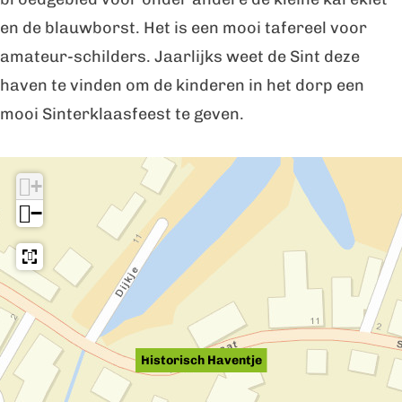
r
s
en de blauwborst. Het is een mooi tafereel voor
i
c
amateur-schilders. Jaarlijks weet de Sint deze
s
h
haven te vinden om de kinderen in het dorp een
c
H
mooi Sinterklaasfeest te geven.
h
a
I
H
v
+
n
a
e
−
d
v
n
e
e
t
b
n
j
u
t
e
u
j
Historisch Haventje
r
e
t