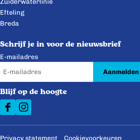
Zuiderwaterlinie
c
n
e
k
Efteling
b
e
Breda
o
d
o
I
Schrijf je in voor de nieuwsbrief
k
n
E-mailadres
Blijf op de hoogte
F
I
a
n
c
s
Privacy statement
Cookievoorkeuren