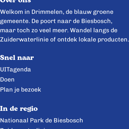
Over ons
d
d
d
e
e
e
Welkom in Drimmelen, de blauw groene
z
z
z
gemeente. De poort naar de Biesbosch,
e
e
e
maar toch zo veel meer. Wandel langs de
p
p
p
Zuiderwaterlinie of ontdek lokale producten.
a
a
a
Snel naar
g
g
g
i
i
i
UITagenda
n
n
n
Doen
a
a
a
Plan je bezoek
o
o
o
p
p
p
In de regio
F
X
L
Nationaal Park de Biesbosch
a
i