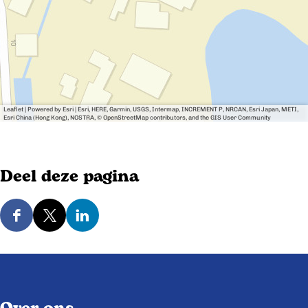
Leaflet
|
Powered by Esri | Esri, HERE, Garmin, USGS, Intermap, INCREMENT P, NRCAN, Esri Japan, METI,
Esri China (Hong Kong), NOSTRA, © OpenStreetMap contributors, and the GIS User Community
Deel deze pagina
D
D
D
e
e
e
e
e
e
l
l
l