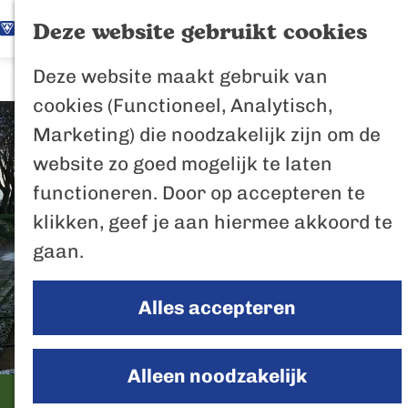
K
Z
Het Biesbosch
Deze website gebruikt cookies
G
a
o
M
vaantje
Deze website maakt gebruik van
a
a
e
e
Poort naar de
cookies (Functioneel, Analytisch,
n
r
k
n
Biesbosch
Marketing) die noodzakelijk zijn om de
a
t
e
u
Bertus de Beve
website zo goed mogelijk te laten
a
n
functioneren. Door op accepteren te
r
In de regio
klikken, geef je aan hiermee akkoord te
d
Het Biesboschp
gaan.
e
Uitagenda regio
h
Zuiderwaterlini
Alles accepteren
o
De Efteling
m
Breda
e
Alleen noodzakelijk
Oosterhout
p
Historisch Haventje
Geertruidenber