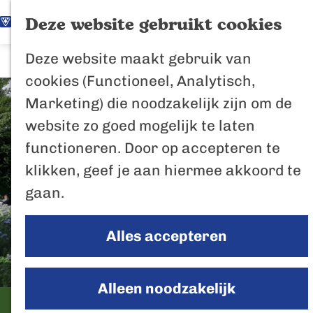
K
Z
Het Biesbosch
Deze website gebruikt cookies
G
a
o
M
vaantje
Deze website maakt gebruik van
a
a
e
e
Poort naar de
cookies (Functioneel, Analytisch,
n
r
k
n
Biesbosch
Marketing) die noodzakelijk zijn om de
a
t
e
u
Bertus de Beve
website zo goed mogelijk te laten
a
n
functioneren. Door op accepteren te
r
In de regio
klikken, geef je aan hiermee akkoord te
d
Het Biesboschp
gaan.
e
Uitagenda regio
h
Zuiderwaterlini
Alles accepteren
o
De Efteling
m
Breda
e
Alleen noodzakelijk
Oosterhout
p
Minicamping T'mostoch
Geertruidenber