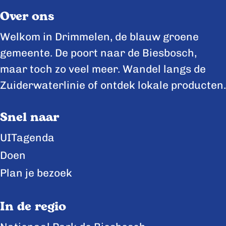
l
l
l
Over ons
d
d
d
e
e
e
Welkom in Drimmelen, de blauw groene
z
z
z
gemeente. De poort naar de Biesbosch,
e
e
e
maar toch zo veel meer. Wandel langs de
p
p
p
Zuiderwaterlinie of ontdek lokale producten.
a
a
a
Snel naar
g
g
g
i
i
i
UITagenda
n
n
n
Doen
a
a
a
Plan je bezoek
o
o
o
p
p
p
In de regio
F
X
L