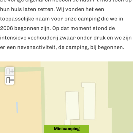
h
c
o
hun huis laten zetten. Wij vonden het een
h
c
toepasselijke naam voor onze camping die we in
h
2006 begonnen zijn. Op dat moment stond de
intensieve veehouderij zwaar onder druk en we zijn
er een nevenactiviteit, de camping, bij begonnen.
I
+
n
−
d
e
b
u
u
Minicamping
r