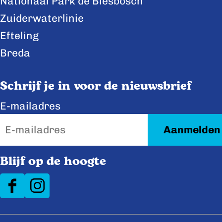
Nationaal Park de Biesbosch
a
i
Zuiderwaterlinie
c
n
e
k
Efteling
b
e
Breda
o
d
o
I
Schrijf je in voor de nieuwsbrief
k
n
E-mailadres
Blijf op de hoogte
F
I
a
n