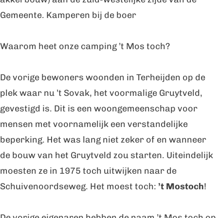
p
a
c
i
p
Gemeente. Kamperen bij de boer
i
m
a
c
i
n
p
m
a
n
Waarom heet onze camping ’t Mos toch?
g
i
p
m
g
T
n
i
p
T
De vorige bewoners woonden in Terheijden op de
'
g
n
i
'
plek waar nu ’t Sovak, het voormalige Gruytveld,
m
T
g
n
m
gevestigd is. Dit is een woongemeenschap voor
o
'
T
g
o
mensen met voornamelijk een verstandelijke
s
m
'
T
s
beperking. Het was lang niet zeker of en wanneer
t
o
m
'
t
de bouw van het Gruytveld zou starten. Uiteindelijk
o
s
o
m
o
moesten ze in 1975 toch uitwijken naar de
c
t
s
o
c
Schuivenoordseweg. Het moest toch:
’t Mostoch
!
h
o
t
s
h
c
o
t
De vorige eigenaren hebben de naam ’t Mos toch op