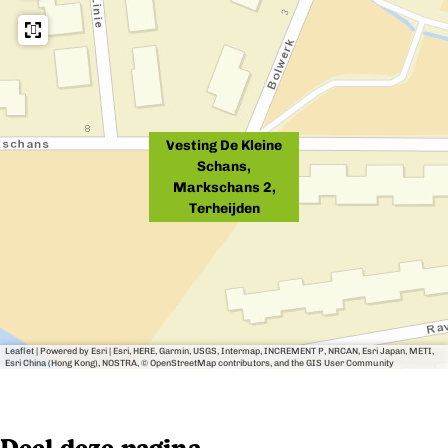
e
a
s
b
n
,
u
s
M
u
,
a
Vesting De Kleine
r
M
r
Schans,
t
a
k
Markschans 2,
Terheijden
r
s
k
c
s
h
c
a
h
n
Leaflet
|
Powered by Esri | Esri, HERE, Garmin, USGS, Intermap, INCREMENT P, NRCAN, Esri Japan, METI,
Esri China (Hong Kong), NOSTRA, © OpenStreetMap contributors, and the GIS User Community
a
s
n
2
s
,