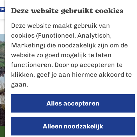
K
Z
Het Biesbosch
Deze website gebruikt cookies
G
a
o
M
vaantje
Deze website maakt gebruik van
a
a
e
e
Poort naar de
cookies (Functioneel, Analytisch,
n
r
k
n
Biesbosch
Marketing) die noodzakelijk zijn om de
a
t
e
u
Bertus de Beve
website zo goed mogelijk te laten
a
n
functioneren. Door op accepteren te
r
In de regio
klikken, geef je aan hiermee akkoord te
d
Het Biesboschp
gaan.
e
Uitagenda regio
h
Zuiderwaterlini
Alles accepteren
o
De Efteling
m
Breda
e
Alleen noodzakelijk
Oosterhout
p
Vesting De Kleine Schans,
Geertruidenber