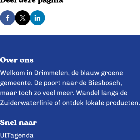
Deel deze pagina
2
T
,
e
D
D
D
T
r
e
e
e
e
h
e
e
e
r
e
l
l
l
Over ons
h
i
d
d
d
e
j
e
e
e
Welkom in Drimmelen, de blauw groene
i
d
z
z
z
gemeente. De poort naar de Biesbosch,
j
e
e
e
e
maar toch zo veel meer. Wandel langs de
d
n
p
p
p
Zuiderwaterlinie of ontdek lokale producten.
e
a
a
a
n
Snel naar
g
g
g
i
i
i
UITagenda