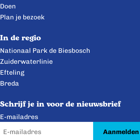
n
n
n
Doen
a
a
a
Plan je bezoek
o
o
o
p
p
p
In de regio
F
X
L
Nationaal Park de Biesbosch
a
i
Zuiderwaterlinie
c
n
e
k
Efteling
b
e
Breda
o
d
o
I
Schrijf je in voor de nieuwsbrief
k
n
E-mailadres