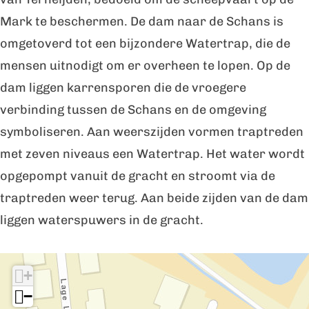
i
g
Mark te beschermen. De dam naar de Schans is
n
D
omgetoverd tot een bijzondere Watertrap, die de
g
e
mensen uitnodigt om er overheen te lopen. Op de
D
K
dam liggen karrensporen die de vroegere
e
l
verbinding tussen de Schans en de omgeving
K
e
symboliseren. Aan weerszijden vormen traptreden
l
i
met zeven niveaus een Watertrap. Het water wordt
e
n
opgepompt vanuit de gracht en stroomt via de
i
e
traptreden weer terug. Aan beide zijden van de dam
n
S
liggen waterspuwers in de gracht.
e
c
I
S
h
+
n
c
a
−
d
h
n