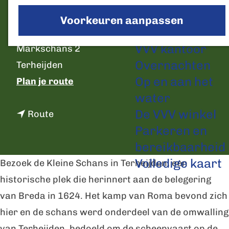
a
Markschans 2, Terheijden
Voorkeuren aanpassen
g
Plan je bezoek
e
C
VVV kantoor
Markschans 2
o
Overnachten
Terheijden
n
Op en aan het
n
Plan je route
t
water
a
a
De VVV winkel
n
a
Route
c
Parkeren en
a
r
t
bereikbaarheid
a
V
Volledige kaart
r
e
Bezoek de Kleine Schans in Terheijden, een
V
s
historische plek die herinnert aan de belegering
e
t
van Breda in 1624. Het kamp van Roma bevond zich
s
i
hier en de schans werd onderdeel van de omwalling
t
n
van Terheijden, bedoeld om de scheepvaart op de