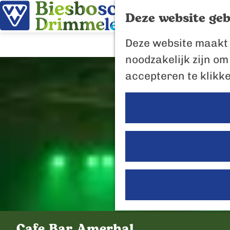
Deze website geb
G
Deze website maakt 
a
noodzakelijk zijn om
n
accepteren te klikk
a
a
r
d
e
h
o
m
e
Cafe Bar Amerhal