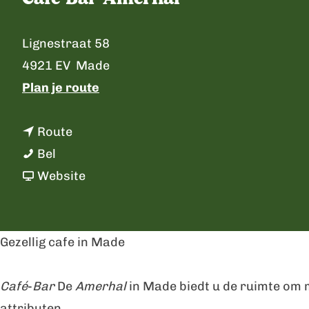
p
a
C
Lignestraat 58
g
o
4921 EV
Made
e
n
n
Plan je route
t
a
a
n
a
Route
c
C
a
r
Bel
t
a
a
v
C
Website
f
r
a
a
e
C
n
f
B
a
C
e
Gezellig cafe in Made
a
f
a
B
r
e
f
a
Café
-
Bar
De
Amerhal
in Made biedt u de ruimte om m
A
B
e
r
attributen.