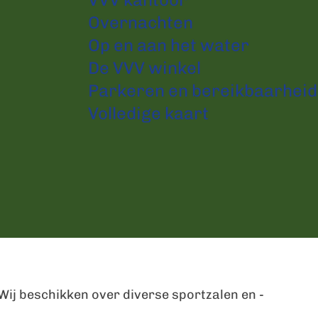
Overnachten
Op en aan het water
De VVV winkel
Parkeren en bereikbaarheid
Volledige kaart
Wij beschikken over diverse sportzalen en -