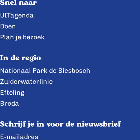
Snel naar
p
p
p
a
a
a
UITagenda
g
g
g
Doen
i
i
i
Plan je bezoek
n
n
n
a
a
a
In de regio
o
o
o
Nationaal Park de Biesbosch
p
p
p
Zuiderwaterlinie
F
X
L
a
i
Efteling
c
n
Breda
e
k
b
e
Schrijf je in voor de nieuwsbrief
o
d
E-mailadres