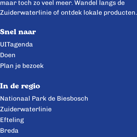
e
e
e
maar toch zo veel meer. Wandel langs de
p
p
p
Zuiderwaterlinie of ontdek lokale producten.
a
a
a
Snel naar
g
g
g
i
i
i
UITagenda
n
n
n
Doen
a
a
a
Plan je bezoek
o
o
o
p
p
p
In de regio
F
X
L
Nationaal Park de Biesbosch
a
i
Zuiderwaterlinie
c
n
e
k
Efteling
b
e
Breda