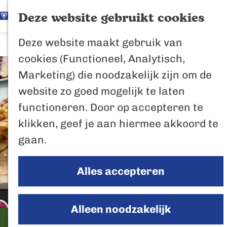
K
Z
Het Biesbosch
Deze website gebruikt cookies
G
a
o
M
vaantje
Deze website maakt gebruik van
a
a
e
e
Poort naar de
cookies (Functioneel, Analytisch,
n
r
k
n
Biesbosch
Marketing) die noodzakelijk zijn om de
a
t
e
u
Bertus de Beve
website zo goed mogelijk te laten
a
n
functioneren. Door op accepteren te
r
In de regio
klikken, geef je aan hiermee akkoord te
d
Het Biesboschp
gaan.
e
Uitagenda regio
h
Zuiderwaterlini
Alles accepteren
o
De Efteling
m
Breda
e
Alleen noodzakelijk
Oosterhout
p
La Carne
Geertruidenber