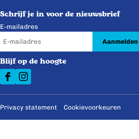
o
d
o
I
Schrijf je in voor de nieuwsbrief
k
n
E-mailadres
Blijf op de hoogte
F
I
a
n
c
s
Privacy statement
Cookievoorkeuren
e
t
b
a
o
g