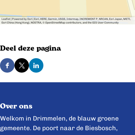
Leaflet
|
Powered by Esri | Esri, HERE, Garmin, USGS, Intermap, INCREMENT P, NRCAN, Esri Japan, METI,
Esri China (Hong Kong), NOSTRA, © OpenStreetMap contributors, and the GIS User Community
Deel deze pagina
D
D
D
e
e
e
e
e
e
l
l
l
Over ons
d
d
d
e
e
e
Welkom in Drimmelen, de blauw groene
z
z
z
gemeente. De poort naar de Biesbosch,