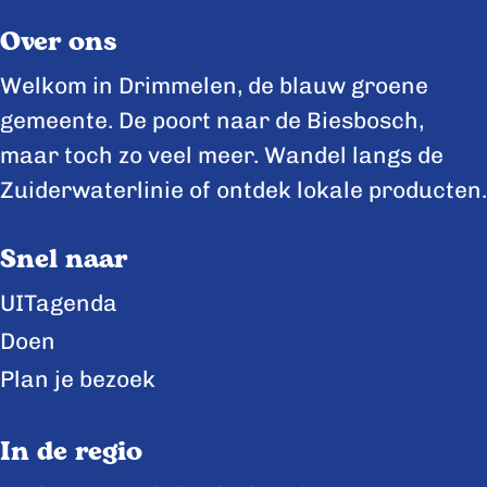
l
l
l
Over ons
d
d
d
e
e
e
Welkom in Drimmelen, de blauw groene
z
z
z
gemeente. De poort naar de Biesbosch,
e
e
e
maar toch zo veel meer. Wandel langs de
p
p
p
Zuiderwaterlinie of ontdek lokale producten.
a
a
a
Snel naar
g
g
g
i
i
i
UITagenda
n
n
n
Doen
a
a
a
Plan je bezoek
o
o
o
p
p
p
In de regio
F
X
L