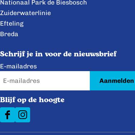
Nationaal Park de Biesbosch
a
i
Zuiderwaterlinie
c
n
e
k
Efteling
b
e
Breda
o
d
o
I
Schrijf je in voor de nieuwsbrief
k
n
E-mailadres
Blijf op de hoogte
F
I
a
n