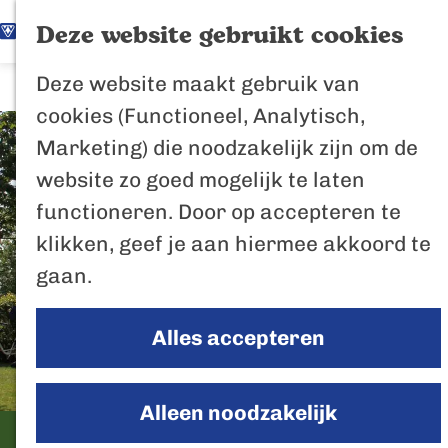
K
Z
Het Biesbosch
Deze website gebruikt cookies
G
a
o
M
vaantje
Deze website maakt gebruik van
a
a
e
e
Poort naar de
cookies (Functioneel, Analytisch,
n
r
k
n
Biesbosch
Marketing) die noodzakelijk zijn om de
a
t
e
u
Bertus de Beve
website zo goed mogelijk te laten
a
n
functioneren. Door op accepteren te
r
In de regio
klikken, geef je aan hiermee akkoord te
d
Het Biesboschp
gaan.
e
Uitagenda regio
h
Zuiderwaterlini
Alles accepteren
o
De Efteling
m
Breda
e
Alleen noodzakelijk
Oosterhout
p
Groene camping In de Polder
Geertruidenber