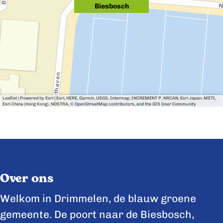
Biesbosch
Leaflet
|
Powered by Esri | Esri, HERE, Garmin, USGS, Intermap, INCREMENT P, NRCAN, Esri Japan, METI,
Esri China (Hong Kong), NOSTRA, © OpenStreetMap contributors, and the GIS User Community
Over ons
Welkom in Drimmelen, de blauw groene
gemeente. De poort naar de Biesbosch,