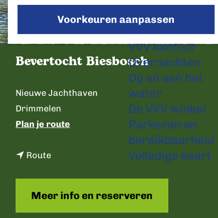
a
Voorkeuren aanpassen
g
Plan je bezoek
e
VVV kantoor
Bevertocht Biesbosch
Overnachten
Op en aan het
C
water
Nieuwe Jachthaven
o
De VVV winkel
Drimmelen
n
Parkeren en
n
Plan je route
t
bereikbaarheid
a
a
Volledige kaart
n
a
Route
c
a
r
t
a
B
Meer info en reserveren
r
e
B
v