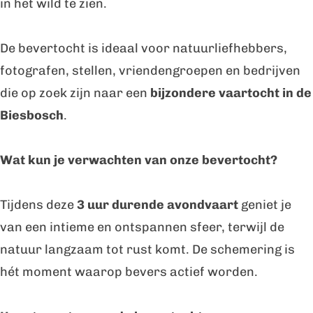
in het wild te zien.
o
c
s
h
De bevertocht is ideaal voor natuurliefhebbers,
c
fotografen, stellen, vriendengroepen en bedrijven
h
die op zoek zijn naar een
bijzondere vaartocht in de
Biesbosch
.
Wat kun je verwachten van onze bevertocht?
Tijdens deze
3 uur durende avondvaart
geniet je
van een intieme en ontspannen sfeer, terwijl de
natuur langzaam tot rust komt. De schemering is
hét moment waarop bevers actief worden.