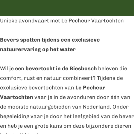
e
e
v
r
Unieke avondvaart met Le Pecheur Vaartochten
e
t
r
o
Bevers spotten tijdens een exclusieve
t
c
natuurervaring op het water
o
h
c
t
Wil je een
bevertocht in de Biesbosch
beleven die
h
B
comfort, rust en natuur combineert? Tijdens de
t
i
exclusieve bevertochten van
Le Pecheur
B
e
Vaartochten
vaar je in de avonduren door één van
i
s
de mooiste natuurgebieden van Nederland. Onder
e
b
begeleiding vaar je door het leefgebied van de bever
s
o
en heb je een grote kans om deze bijzondere dieren
b
s