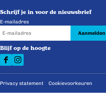
Schrijf je in voor de nieuwsbrief
E-mailadres
Blijf op de hoogte
F
I
a
n
c
s
Privacy statement
Cookievoorkeuren
e
t
b
a
o
g