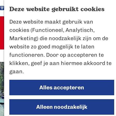
K
Z
Het Biesbosch
Deze website gebruikt cookies
G
a
o
M
vaantje
Deze website maakt gebruik van
a
a
e
e
Sorry, deze activiteit is niet meer
Poort naar de
cookies (Functioneel, Analytisch,
n
r
k
n
beschikbaar. Bekijk het
actuele
Biesbosch
Marketing) die noodzakelijk zijn om de
a
t
e
u
aanbod
voor de beschikbare opties.
Bertus de Beve
website zo goed mogelijk te laten
a
n
functioneren. Door op accepteren te
r
In de regio
klikken, geef je aan hiermee akkoord te
d
Het Biesboschp
gaan.
e
Uitagenda regio
h
Zuiderwaterlini
Alles accepteren
o
De Efteling
m
Breda
e
Alleen noodzakelijk
Oosterhout
p
Geertruidenber