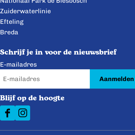
Nationaal Park de Biesbosch
Zuiderwaterlinie
Efteling
Breda
Schrijf je in voor de nieuwsbrief
E-mailadres
Blijf op de hoogte
F
I
a
n