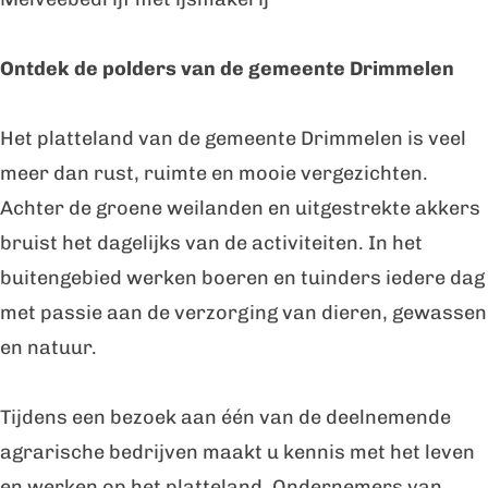
T
e
o
r
Ontdek de polders van de gemeente Drimmelen
e
d
r
e
Het platteland van de gemeente Drimmelen is veel
d
B
meer dan rust, ruimte en mooie vergezichten.
e
o
Achter de groene weilanden en uitgestrekte akkers
B
e
bruist het dagelijks van de activiteiten. In het
o
r
buitengebied werken boeren en tuinders iedere dag
e
M
met passie aan de verzorging van dieren, gewassen
r
e
en natuur.
M
l
e
k
Tijdens een bezoek aan één van de deelnemende
l
v
agrarische bedrijven maakt u kennis met het leven
k
e
en werken op het platteland. Ondernemers van