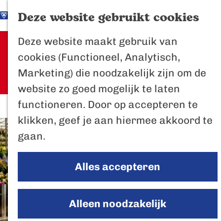
K
Z
Het Biesbosch
Deze website gebruikt cookies
G
a
o
M
vaantje
Deze website maakt gebruik van
a
a
e
e
Sorry, deze activiteit is niet meer
Poort naar de
cookies (Functioneel, Analytisch,
n
r
k
n
beschikbaar. Bekijk het
actuele
Biesbosch
Marketing) die noodzakelijk zijn om de
a
t
e
u
aanbod
voor de beschikbare opties.
Bertus de Beve
website zo goed mogelijk te laten
a
n
functioneren. Door op accepteren te
r
In de regio
klikken, geef je aan hiermee akkoord te
d
Het Biesboschp
gaan.
e
Uitagenda regio
h
Zuiderwaterlini
Alles accepteren
o
De Efteling
m
Breda
e
Alleen noodzakelijk
Oosterhout
p
Geertruidenber