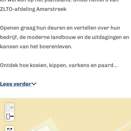
v
e
ZLTO-afdeling Amerstreek
e
b
e
e
Openen graag hun deuren en vertellen over hun
b
d
bedrijf, de moderne landbouw en de uitdagingen en
e
r
kansen van het boerenleven.
d
i
r
j
Ontdek hoe koeien, kippen, varkens en paard…
i
f
j
d
Lees verder
f
e
d
L
+
e
a
−
L
a
a
k