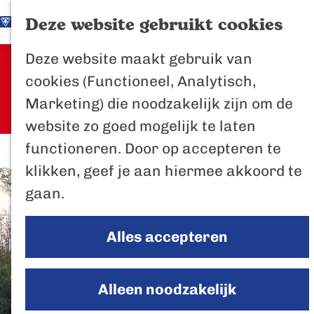
K
Z
Het Biesbosch
Deze website gebruikt cookies
G
a
o
M
vaantje
Deze website maakt gebruik van
a
a
e
e
Sorry, deze activiteit is niet meer
Poort naar de
cookies (Functioneel, Analytisch,
n
r
k
n
beschikbaar. Bekijk het
actuele
Biesbosch
Marketing) die noodzakelijk zijn om de
a
t
e
u
aanbod
voor de beschikbare opties.
Bertus de Beve
website zo goed mogelijk te laten
a
n
functioneren. Door op accepteren te
r
In de regio
klikken, geef je aan hiermee akkoord te
d
Het Biesboschp
gaan.
e
Uitagenda regio
h
Zuiderwaterlini
Alles accepteren
o
De Efteling
m
Breda
e
Alleen noodzakelijk
Oosterhout
p
Geertruidenber