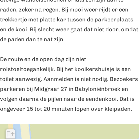
k
k
o
raden, zeker na regen. Bij mooi weer rijdt er een
o
o
i
trekkertje met platte kar tussen de parkeerplaats
o
o
i
en de kooi. Bij slecht weer gaat dat niet door, omdat
i
i
n
de paden dan te nat zijn.
i
i
H
n
n
e
De route en de open dag zijn niet
H
H
t
rolstoeltoegankelijk. Bij het kooikershuisje is een
e
e
P
toilet aanwezig. Aanmelden is niet nodig. Bezoekers
t
t
o
parkeren bij Midgraaf 27 in Babyloniënbroek en
P
P
m
volgen daarna de pijlen naar de eendenkooi. Dat is
o
o
p
ongeveer 15 tot 20 minuten lopen over kleipaden.
m
m
v
p
p
e
+
v
v
l