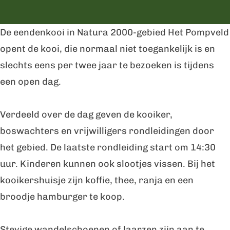
r
n
p
O
O
e
De eendenkooi in Natura 2000-gebied Het Pompveld
p
p
n
opent de kooi, die normaal niet toegankelijk is en
e
e
d
slechts eens per twee jaar te bezoeken is tijdens
n
n
a
een open dag.
d
d
g
a
a
e
Verdeeld over de dag geven de kooiker,
g
g
e
boswachters en vrijwilligers rondleidingen door
e
e
n
het gebied. De laatste rondleiding start om 14:30
e
e
d
uur. Kinderen kunnen ook slootjes vissen. Bij het
n
n
e
kooikershuisje zijn koffie, thee, ranja en een
d
d
n
broodje hamburger te koop.
e
e
k
n
n
o
Stevige wandelschoenen of laarzen zijn aan te