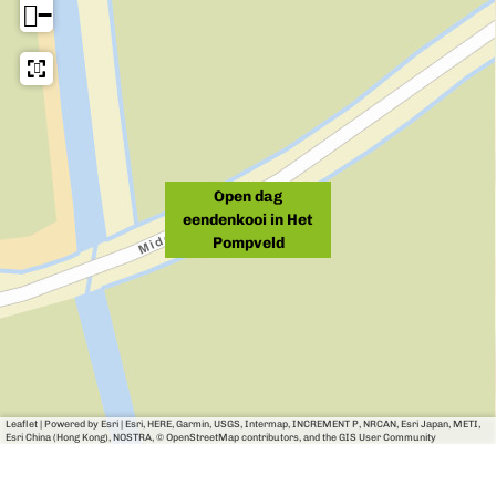
−
e
e
d
l
l
d
d
Open dag
eendenkooi in Het
Pompveld
Leaflet
|
Powered by Esri | Esri, HERE, Garmin, USGS, Intermap, INCREMENT P, NRCAN, Esri Japan, METI,
Esri China (Hong Kong), NOSTRA, © OpenStreetMap contributors, and the GIS User Community