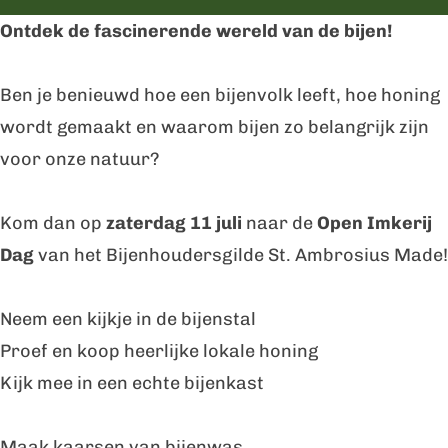
r
p
Ontdek de fascinerende wereld van de bijen!
O
e
p
n
Ben je benieuwd hoe een bijenvolk leeft, hoe honing
e
I
wordt gemaakt en waarom bijen zo belangrijk zijn
n
m
voor onze natuur?
I
k
m
e
Kom dan op
zaterdag 11 juli
naar de
Open Imkerij
k
r
Dag
van het Bijenhoudersgilde St. Ambrosius Made!
e
i
r
j
Neem een kijkje in de bijenstal
i
D
Proef en koop heerlijke lokale honing
j
a
Kijk mee in een echte bijenkast
D
g
a
Maak kaarsen van bijenwas