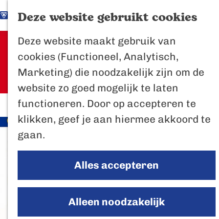
K
Z
Het Biesbosch
Deze website gebruikt cookies
G
a
o
M
vaantje
Deze website maakt gebruik van
a
a
e
e
Sorry, deze activiteit is niet meer
Poort naar de
cookies (Functioneel, Analytisch,
n
r
k
n
beschikbaar. Bekijk het
actuele
Biesbosch
Marketing) die noodzakelijk zijn om de
a
t
e
u
aanbod
voor de beschikbare opties.
Bertus de Beve
website zo goed mogelijk te laten
a
n
functioneren. Door op accepteren te
r
In de regio
klikken, geef je aan hiermee akkoord te
d
Het Biesboschp
gaan.
e
Uitagenda regio
h
Zuiderwaterlini
Alles accepteren
o
De Efteling
m
Breda
e
Alleen noodzakelijk
Oosterhout
p
Geertruidenber