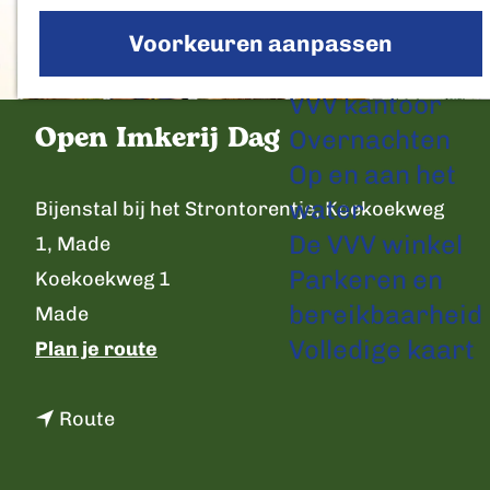
a
Voorkeuren aanpassen
g
Plan je bezoek
e
VVV kantoor
Open Imkerij Dag
Overnachten
Op en aan het
C
water
Bijenstal bij het Strontorentje, Koekoekweg
o
De VVV winkel
1, Made
n
Parkeren en
Koekoekweg 1
t
bereikbaarheid
Made
a
Volledige kaart
n
Plan je route
c
a
t
n
a
Route
a
r
a
O