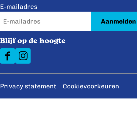
E-mailadres
Blijf op de hoogte
F
I
a
n
c
s
Privacy statement
Cookievoorkeuren
e
t
b
a
o
g
o
r
k
a