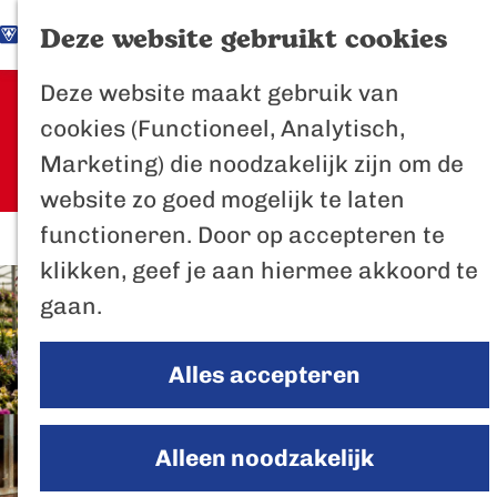
K
Z
Het Biesbosch
Deze website gebruikt cookies
G
a
o
M
vaantje
Deze website maakt gebruik van
a
a
e
e
Sorry, deze activiteit is niet meer
Poort naar de
cookies (Functioneel, Analytisch,
n
r
k
n
beschikbaar. Bekijk het
actuele
Biesbosch
Marketing) die noodzakelijk zijn om de
a
t
e
u
aanbod
voor de beschikbare opties.
Bertus de Beve
website zo goed mogelijk te laten
a
n
functioneren. Door op accepteren te
r
In de regio
klikken, geef je aan hiermee akkoord te
d
Het Biesboschp
gaan.
e
Uitagenda regio
h
Zuiderwaterlini
Alles accepteren
o
De Efteling
m
Breda
e
Alleen noodzakelijk
Oosterhout
p
Geertruidenber