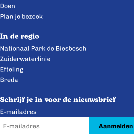
Doen
a
k
Plan je bezoek
a
k
In de regio
Nationaal Park de Biesbosch
Zuiderwaterlinie
Efteling
Breda
Schrijf je in voor de nieuwsbrief
E-mailadres