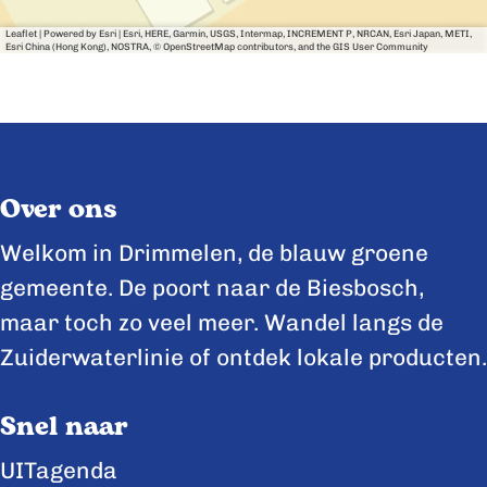
k
e
Leaflet
|
Powered by Esri | Esri, HERE, Garmin, USGS, Intermap, INCREMENT P, NRCAN, Esri Japan, METI,
Esri China (Hong Kong), NOSTRA, © OpenStreetMap contributors, and the GIS User Community
v
e
e
b
e
e
b
d
Over ons
e
r
d
i
Welkom in Drimmelen, de blauw groene
r
j
gemeente. De poort naar de Biesbosch,
i
f
maar toch zo veel meer. Wandel langs de
j
d
Zuiderwaterlinie of ontdek lokale producten.
f
e
d
L
Snel naar
e
a
UITagenda
L
a