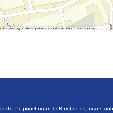
sri China (Hong Kong), NOSTRA, © OpenStreetMap contributors, and the GIS User Community
nte. De poort naar de Biesbosch, maar toch