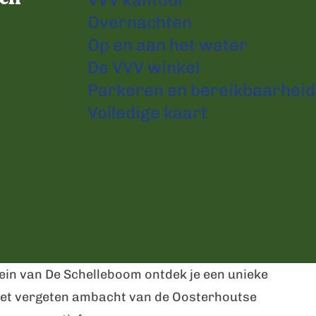
Overnachten
Op en aan het water
De VVV winkel
Parkeren en bereikbaarheid
Volledige kaart
ein van De Schelleboom ontdek je een unieke
t het vergeten ambacht van de Oosterhoutse