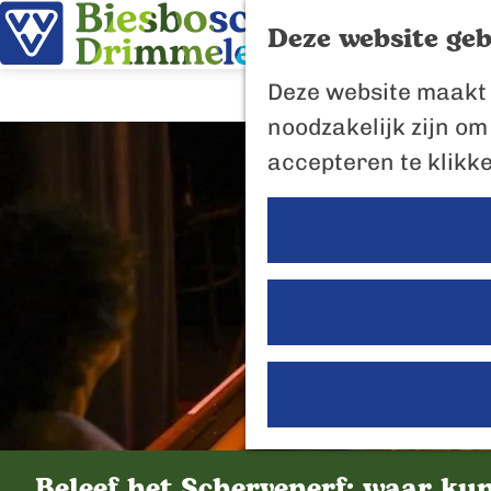
Deze website geb
G
Deze website maakt 
a
noodzakelijk zijn om
n
accepteren te klikk
a
a
r
d
e
h
o
m
e
Beleef het Schervenerf: waar ku