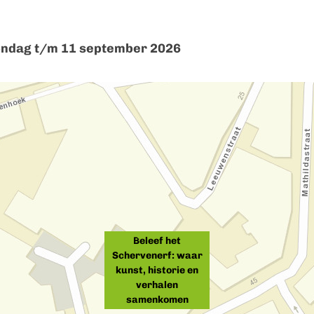
zondag t/m 11 september 2026
Beleef het
Schervenerf: waar
kunst, historie en
verhalen
samenkomen