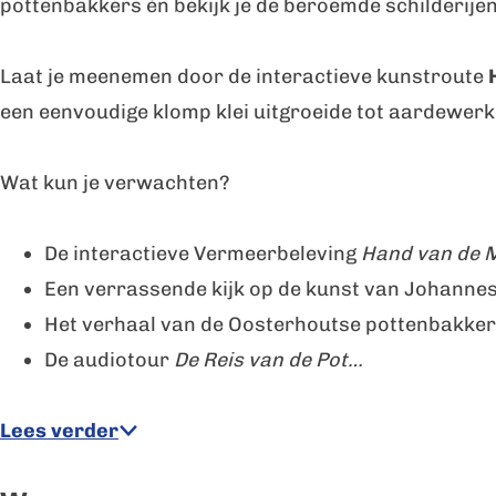
pottenbakkers én bekijk je de beroemde schilderij
f
e
h
t
Laat je meenemen door de interactieve kunstroute
e
S
een eenvoudige klomp klei uitgroeide tot aardewerk 
t
c
S
h
Wat kun je verwachten?
c
e
h
r
De interactieve Vermeerbeleving
Hand van de 
e
v
Een verrassende kijk op de kunst van Johanne
r
e
Het verhaal van de Oosterhoutse pottenbakke
v
n
De audiotour
De Reis van de Pot…
e
e
n
r
Lees verder
e
f
r
: