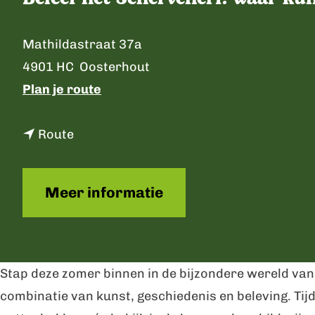
p
a
C
Mathildastraat 37a
g
o
4901 HC
Oosterhout
e
n
n
Plan je route
t
a
a
n
a
Route
c
a
r
t
a
B
Meer informatie
r
e
B
l
e
e
l
e
Stap deze zomer binnen in de bijzondere wereld van
e
f
combinatie van kunst, geschiedenis en beleving. Ti
e
h