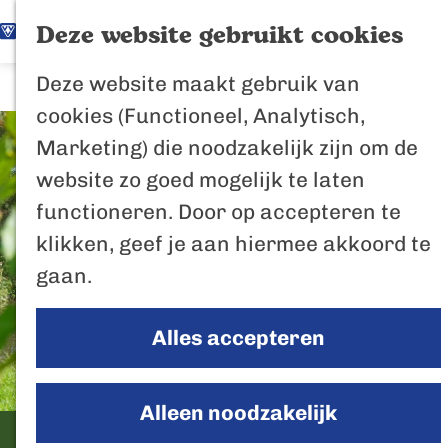
K
Z
Het Biesbosch
Deze website gebruikt cookies
G
a
o
M
vaantje
Deze website maakt gebruik van
a
a
e
e
Poort naar de
cookies (Functioneel, Analytisch,
n
r
k
n
Biesbosch
Marketing) die noodzakelijk zijn om de
a
t
e
u
Bertus de Beve
website zo goed mogelijk te laten
a
n
functioneren. Door op accepteren te
r
In de regio
klikken, geef je aan hiermee akkoord te
d
Het Biesboschp
gaan.
e
Uitagenda regio
h
Zuiderwaterlini
Alles accepteren
o
De Efteling
m
Breda
e
Alleen noodzakelijk
Oosterhout
p
Zwerftocht Biesbosch
Geertruidenber