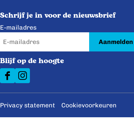
o
d
o
I
Schrijf je in voor de nieuwsbrief
k
n
E-mailadres
Blijf op de hoogte
F
I
a
n
c
s
Privacy statement
Cookievoorkeuren
e
t
b
a
o
g