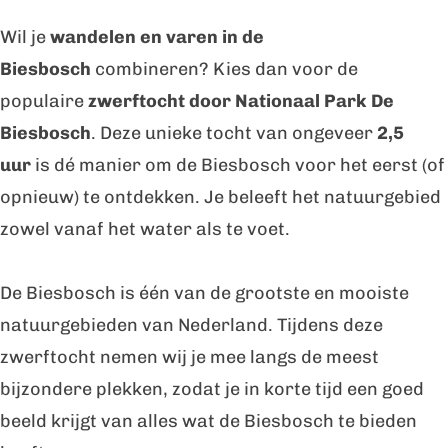
t
c
Wil je
wandelen en varen in de
o
h
Biesbosch
combineren? Kies dan voor de
c
t
populaire
zwerftocht door Nationaal Park De
h
B
Biesbosch
. Deze unieke tocht van ongeveer
2,5
t
i
uur
is dé manier om de Biesbosch voor het eerst (of
B
e
opnieuw) te ontdekken. Je beleeft het natuurgebied
i
s
zowel vanaf het water als te voet.
e
b
s
o
De Biesbosch is één van de grootste en mooiste
b
s
natuurgebieden van Nederland. Tijdens deze
o
c
zwerftocht nemen wij je mee langs de meest
s
h
bijzondere plekken, zodat je in korte tijd een goed
c
beeld krijgt van alles wat de Biesbosch te bieden
h