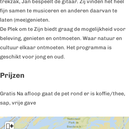
trekzak, Jan bespeelt de gitaar. Zij vinden het heel
c
n
fijn samen te musiceren en anderen daarvan te
o
c
laten (mee)genieten.
n
e
De Plek om te Zijn biedt graag de mogelijkheid voor
c
r
beleving, genieten en ontmoeten. Waar natuur en
e
t
cultuur elkaar ontmoeten. Het programma is
r
Z
geschikt voor jong en oud.
t
e
Z
e
Prijzen
e
v
e
o
Gratis Na afloop gaat de pet rond er is koffie/thee,
v
n
sap, vrije gave
o
k
n
+
k