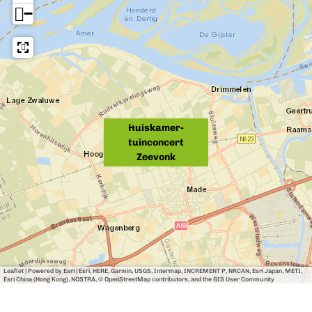
−
Huiskamer-
tuinconcert
Zeevonk
Leaflet
|
Powered by Esri | Esri, HERE, Garmin, USGS, Intermap, INCREMENT P, NRCAN, Esri Japan, METI,
Esri China (Hong Kong), NOSTRA, © OpenStreetMap contributors, and the GIS User Community