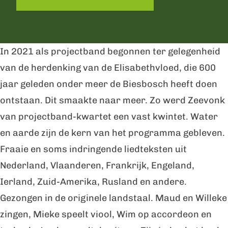
H
i
u
s
i
k
In 2021 als projectband begonnen ter gelegenheid
s
a
van de herdenking van de Elisabethvloed, die 600
k
m
jaar geleden onder meer de Biesbosch heeft doen
a
e
ontstaan. Dit smaakte naar meer. Zo werd Zeevonk
m
r
van projectband-kwartet een vast kwintet. Water
e
-
en aarde zijn de kern van het programma gebleven.
r
t
Fraaie en soms indringende liedteksten uit
-
u
Nederland, Vlaanderen, Frankrijk, Engeland,
t
i
Ierland, Zuid-Amerika, Rusland en andere.
u
n
Gezongen in de originele landstaal. Maud en Willeke
i
c
zingen, Mieke speelt viool, Wim op accordeon en
n
o