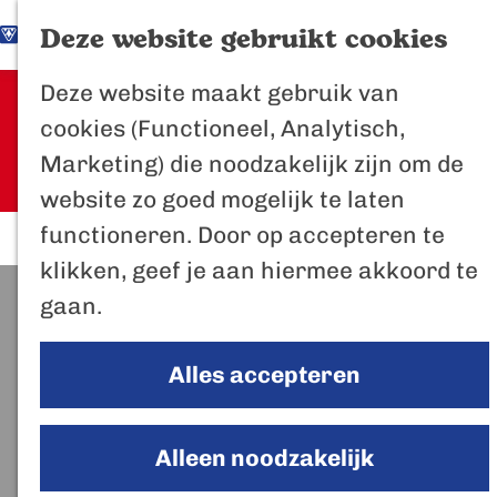
K
Z
Het Biesbosch
Deze website gebruikt cookies
G
a
o
M
vaantje
Deze website maakt gebruik van
a
a
e
e
Sorry, deze activiteit is niet meer
Poort naar de
cookies (Functioneel, Analytisch,
n
r
k
n
beschikbaar. Bekijk het
actuele
Biesbosch
Marketing) die noodzakelijk zijn om de
a
t
e
u
aanbod
voor de beschikbare opties.
Bertus de Beve
website zo goed mogelijk te laten
a
n
functioneren. Door op accepteren te
r
In de regio
klikken, geef je aan hiermee akkoord te
d
Het Biesboschp
gaan.
e
Uitagenda regio
h
Zuiderwaterlini
Alles accepteren
o
De Efteling
m
Breda
e
Alleen noodzakelijk
Oosterhout
p
Geertruidenber