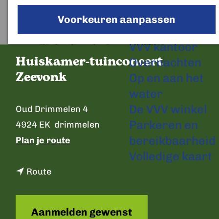
a
Voorkeuren aanpassen
g
Plan je bezoek
e
VVV kantoor
Huiskamer-tuinconcert
Overnachten
Zeevonk
Op en aan het
water
C
De VVV winkel
Oud Drimmelen 4
o
Parkeren en
4924 EK
drimmelen
n
bereikbaarheid
n
Plan je route
t
Volledige kaart
a
a
n
a
Route
c
a
r
t
a
H
Aanmelden gewenst
r
u