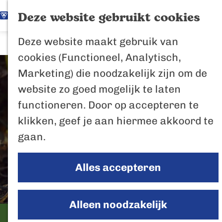
K
Z
Het Biesbosch
Deze website gebruikt cookies
G
a
o
M
vaantje
Deze website maakt gebruik van
a
a
e
e
Poort naar de
cookies (Functioneel, Analytisch,
n
r
k
n
Biesbosch
Marketing) die noodzakelijk zijn om de
a
t
e
u
Bertus de Beve
website zo goed mogelijk te laten
a
n
functioneren. Door op accepteren te
r
In de regio
klikken, geef je aan hiermee akkoord te
d
Het Biesboschp
gaan.
e
Uitagenda regio
h
Zuiderwaterlini
Alles accepteren
o
De Efteling
m
Breda
e
Alleen noodzakelijk
Oosterhout
p
Herfstexcursie
Geertruidenber