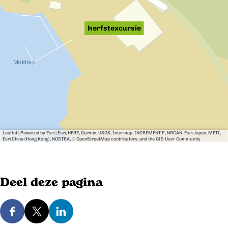
Herfstexcursie
Leaflet
|
Powered by Esri | Esri, HERE, Garmin, USGS, Intermap, INCREMENT P, NRCAN, Esri Japan, METI,
Esri China (Hong Kong), NOSTRA, © OpenStreetMap contributors, and the GIS User Community
Deel deze pagina
D
D
D