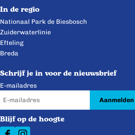
p
p
p
In de regio
F
X
L
Nationaal Park de Biesbosch
a
i
Zuiderwaterlinie
c
n
e
k
Efteling
b
e
Breda
o
d
o
I
Schrijf je in voor de nieuwsbrief
k
n
E-mailadres
Blijf op de hoogte