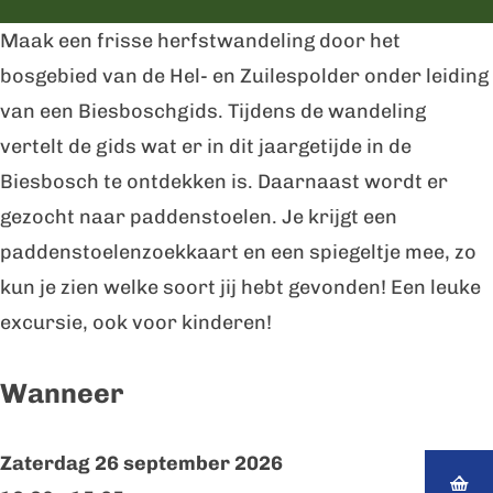
x
t
s
f
x
Maak een frisse herfstwandeling door het
c
e
t
s
c
bosgebied van de Hel- en Zuilespolder onder leiding
u
x
e
t
u
van een Biesboschgids. Tijdens de wandeling
r
c
x
e
r
vertelt de gids wat er in dit jaargetijde in de
s
u
c
x
s
Biesbosch te ontdekken is. Daarnaast wordt er
i
r
u
c
i
gezocht naar paddenstoelen. Je krijgt een
e
s
r
u
e
paddenstoelenzoekkaart en een spiegeltje mee, zo
i
s
r
kun je zien welke soort jij hebt gevonden! Een leuke
e
i
s
excursie, ook voor kinderen!
e
i
e
Wanneer
Zaterdag 26 september 2026