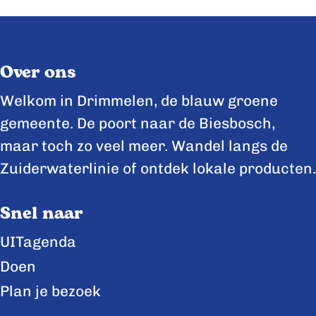
e
e
e
e
e
e
l
l
l
Over ons
d
d
d
e
e
e
Welkom in Drimmelen, de blauw groene
z
z
z
gemeente. De poort naar de Biesbosch,
e
e
e
maar toch zo veel meer. Wandel langs de
p
p
p
Zuiderwaterlinie of ontdek lokale producten.
a
a
a
Snel naar
g
g
g
i
i
i
UITagenda
n
n
n
Doen
a
a
a
Plan je bezoek
o
o
o