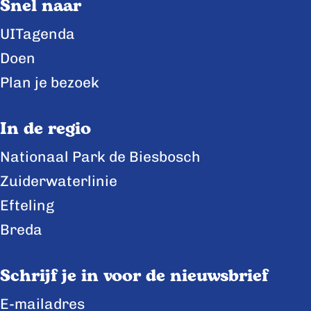
Snel naar
p
p
p
a
a
a
UITagenda
g
g
g
Doen
i
i
i
Plan je bezoek
n
n
n
a
a
a
In de regio
o
o
o
Nationaal Park de Biesbosch
p
p
p
Zuiderwaterlinie
F
X
L
a
i
Efteling
c
n
Breda
e
k
b
e
Schrijf je in voor de nieuwsbrief
o
d
E-mailadres