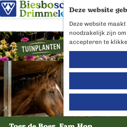
Deze website geb
G
Deze website maakt 
a
noodzakelijk zijn om
n
accepteren te klikk
a
a
r
d
e
h
o
m
e
Toer de Boer, Fam Hop,