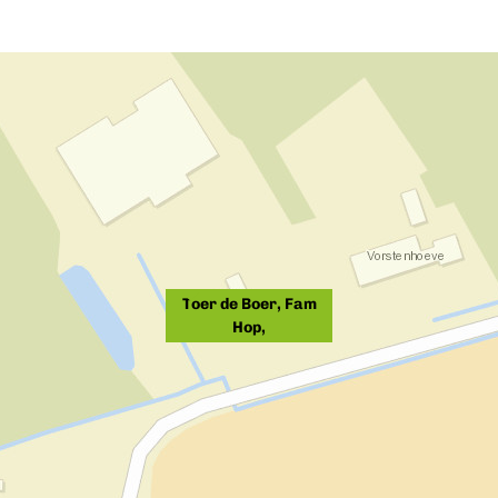
Toer de Boer, Fam
Hop,