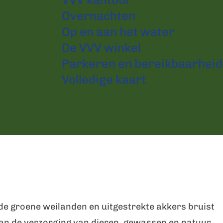
Overnachten
Op en aan het water
De VVV winkel
Parkeren en bereikbaarheid
Volledige kaart
de groene weilanden en uitgestrekte akkers bruist
 aan de verzorging van dieren, gewassen en natuur.