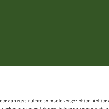
eer dan rust, ruimte en mooie vergezichten. Achter 
ied werken boeren en tuinders iedere dag met passie