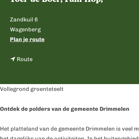
p
a
C
Zandkuil 6
g
o
Wagenberg
e
n
n
Plan je route
t
a
a
n
a
Route
c
a
r
t
a
T
r
o
Vollegrond groenteteelt
T
e
o
r
Ontdek de polders van de gemeente Drimmelen
e
d
r
e
Het platteland van de gemeente Drimmelen is veel m
d
B
het dagelijks van de activiteiten. In het buitengeb