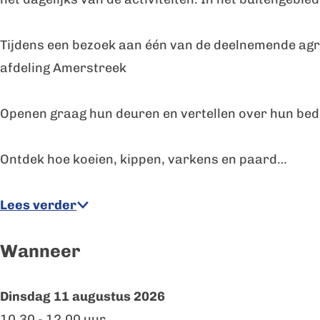
e
o
B
e
Tijdens een bezoek aan één van de deelnemende agr
o
r
afdeling Amerstreek
e
,
r
F
Openen graag hun deuren en vertellen over hun bed
,
a
F
m
Ontdek hoe koeien, kippen, varkens en paard…
a
H
m
o
Lees verder
H
p
Wanneer
o
,
p
,
Dinsdag 11 augustus 2026
10.30 - 12.00 uur