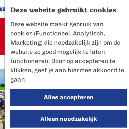
K
Z
Het Biesbosch
Deze website gebruikt cookies
G
a
o
M
vaantje
Deze website maakt gebruik van
a
a
e
e
Sorry, deze activiteit is niet meer
Poort naar de
cookies (Functioneel, Analytisch,
n
r
k
n
beschikbaar. Bekijk het
actuele
Biesbosch
Marketing) die noodzakelijk zijn om de
a
t
e
u
aanbod
voor de beschikbare opties.
Bertus de Beve
website zo goed mogelijk te laten
a
n
functioneren. Door op accepteren te
r
In de regio
klikken, geef je aan hiermee akkoord te
d
Het Biesboschp
gaan.
e
Uitagenda regio
h
Zuiderwaterlini
Alles accepteren
o
De Efteling
m
Breda
e
Alleen noodzakelijk
Oosterhout
p
Geertruidenber