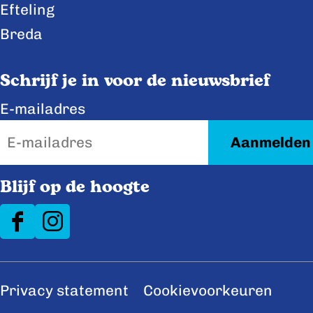
Efteling
Breda
Schrijf je in voor de nieuwsbrief
E-mailadres
Blijf op de hoogte
F
I
a
n
c
s
Privacy statement
Cookievoorkeuren
e
t