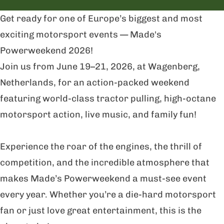
d
s
Get ready for one of Europe’s biggest and most
e
P
exciting motorsport events — Made's
s
o
Powerweekend 2026!
P
w
Join us from June 19–21, 2026, at Wagenberg,
o
e
Netherlands, for an action-packed weekend
w
r
featuring world-class tractor pulling, high-octane
e
w
motorsport action, live music, and family fun!
r
e
w
e
Experience the roar of the engines, the thrill of
e
k
competition, and the incredible atmosphere that
e
e
makes Made’s Powerweekend a must-see event
k
n
every year. Whether you’re a die-hard motorsport
e
d
fan or just love great entertainment, this is the
n