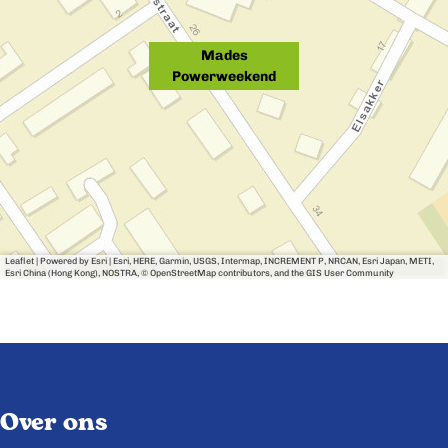
Mades
Powerweekend
Leaflet
|
Powered by Esri | Esri, HERE, Garmin, USGS, Intermap, INCREMENT P, NRCAN, Esri Japan, METI,
Esri China (Hong Kong), NOSTRA, © OpenStreetMap contributors, and the GIS User Community
Over ons