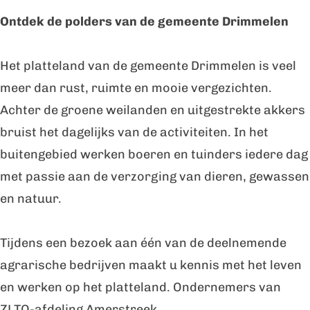
o
r
Ontdek de polders van de gemeente Drimmelen
e
d
r
e
Het platteland van de gemeente Drimmelen is veel
d
B
meer dan rust, ruimte en mooie vergezichten.
e
o
Achter de groene weilanden en uitgestrekte akkers
B
e
bruist het dagelijks van de activiteiten. In het
o
r
buitengebied werken boeren en tuinders iedere dag
e
f
met passie aan de verzorging van dieren, gewassen
r
a
en natuur.
f
m
a
B
Tijdens een bezoek aan één van de deelnemende
m
r
agrarische bedrijven maakt u kennis met het leven
B
e
en werken op het platteland. Ondernemers van
r
n
ZLTO-afdeling Amerstreek