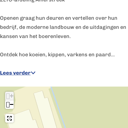
e
d
n
e
Openen graag hun deuren en vertellen over hun
d
r
bedrijf, de moderne landbouw en de uitdagingen en
e
s
kansen van het boerenleven.
r
s
Ontdek hoe koeien, kippen, varkens en paard…
Lees verder
+
−