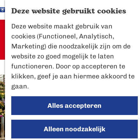
K
Z
Het Biesbosch
Deze website gebruikt cookies
G
a
o
M
vaantje
Deze website maakt gebruik van
a
a
e
e
Sorry, deze activiteit is niet meer
Poort naar de
cookies (Functioneel, Analytisch,
n
r
k
n
beschikbaar. Bekijk het
actuele
Biesbosch
Marketing) die noodzakelijk zijn om de
a
t
e
u
aanbod
voor de beschikbare opties.
Bertus de Beve
website zo goed mogelijk te laten
a
n
functioneren. Door op accepteren te
r
In de regio
klikken, geef je aan hiermee akkoord te
d
Het Biesboschp
gaan.
e
Uitagenda regio
h
Zuiderwaterlini
Alles accepteren
o
De Efteling
m
Breda
e
Alleen noodzakelijk
Oosterhout
p
Geertruidenber