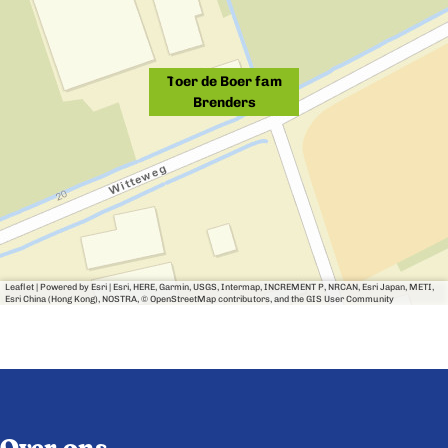
Toer de Boer fam
Brenders
Leaflet
|
Powered by Esri | Esri, HERE, Garmin, USGS, Intermap, INCREMENT P, NRCAN, Esri Japan, METI,
Esri China (Hong Kong), NOSTRA, © OpenStreetMap contributors, and the GIS User Community