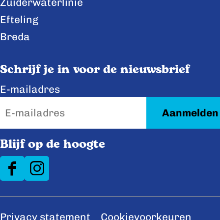
Zuiderwaterlinie
Efteling
Breda
Schrijf je in voor de nieuwsbrief
E-mailadres
Blijf op de hoogte
F
I
a
n
c
s
Privacy statement
Cookievoorkeuren