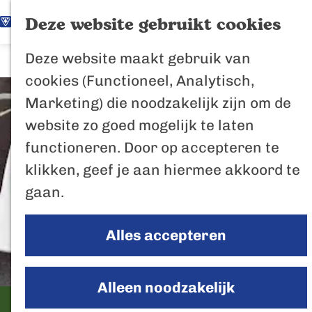
K
Z
Het Biesbosch
Deze website gebruikt cookies
G
a
o
M
vaantje
Deze website maakt gebruik van
a
a
e
e
Poort naar de
cookies (Functioneel, Analytisch,
n
r
k
n
Biesbosch
Marketing) die noodzakelijk zijn om de
a
t
e
u
Bertus de Beve
website zo goed mogelijk te laten
a
n
functioneren. Door op accepteren te
r
In de regio
klikken, geef je aan hiermee akkoord te
d
Het Biesboschp
gaan.
e
Uitagenda regio
h
Zuiderwaterlini
Alles accepteren
o
De Efteling
m
Breda
e
Alleen noodzakelijk
Oosterhout
p
Eetcafe Korhan
Geertruidenber