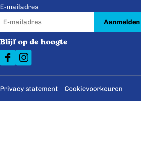
k
n
E-mailadres
Blijf op de hoogte
F
I
a
n
c
s
Privacy statement
Cookievoorkeuren
e
t
b
a
o
g
o
r
k
a