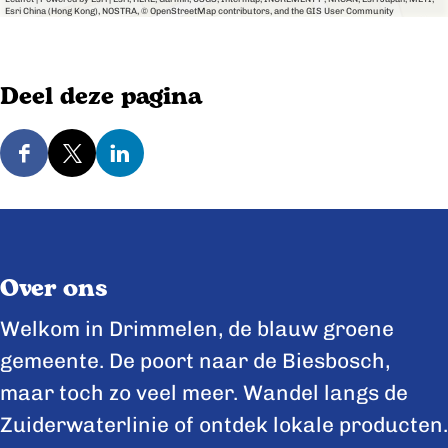
Esri China (Hong Kong), NOSTRA, © OpenStreetMap contributors, and the GIS User Community
Deel deze pagina
D
D
D
e
e
e
e
e
e
l
l
l
Over ons
d
d
d
e
e
e
Welkom in Drimmelen, de blauw groene
z
z
z
gemeente. De poort naar de Biesbosch,
e
e
e
maar toch zo veel meer. Wandel langs de
p
p
p
Zuiderwaterlinie of ontdek lokale producten.