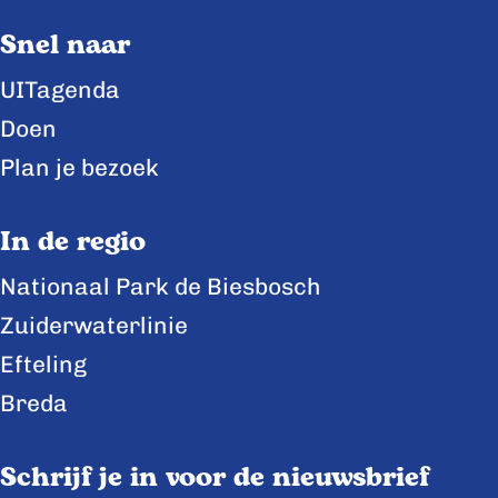
a
a
a
Snel naar
g
g
g
i
i
i
UITagenda
n
n
n
Doen
a
a
a
Plan je bezoek
o
o
o
p
p
p
In de regio
F
X
L
Nationaal Park de Biesbosch
a
i
Zuiderwaterlinie
c
n
e
k
Efteling
b
e
Breda
o
d
o
I
Schrijf je in voor de nieuwsbrief