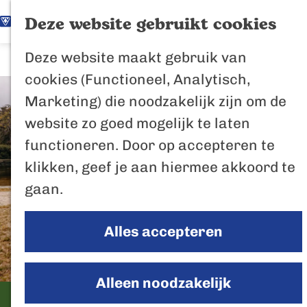
K
Z
Het Biesbosch
Deze website gebruikt cookies
G
a
o
M
vaantje
Deze website maakt gebruik van
a
a
e
e
Poort naar de
cookies (Functioneel, Analytisch,
n
r
k
n
Biesbosch
Marketing) die noodzakelijk zijn om de
a
t
e
u
Bertus de Beve
website zo goed mogelijk te laten
a
n
functioneren. Door op accepteren te
r
In de regio
klikken, geef je aan hiermee akkoord te
d
Het Biesboschp
gaan.
e
Uitagenda regio
h
Zuiderwaterlini
Alles accepteren
o
De Efteling
m
Breda
e
Alleen noodzakelijk
Oosterhout
p
Boswachterij Dorst
Geertruidenber