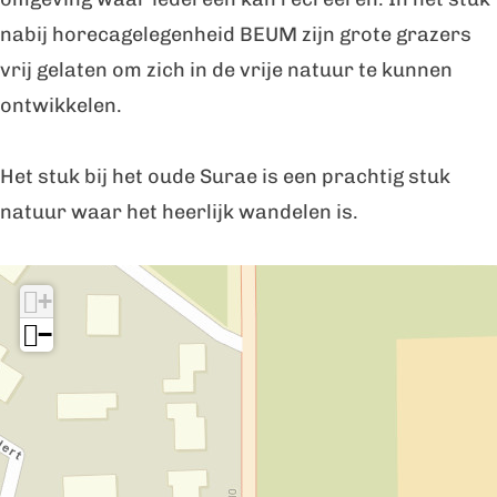
c
c
t
nabij horecagelegenheid BEUM zijn grote grazers
h
h
e
vrij gelaten om zich in de vrije natuur te kunnen
t
t
r
ontwikkelen.
e
e
i
r
r
j
Het stuk bij het oude Surae is een prachtig stuk
i
i
D
natuur waar het heerlijk wandelen is.
j
j
o
I
D
D
r
+
n
o
o
s
−
d
r
r
t
e
s
s
b
t
t
u
u