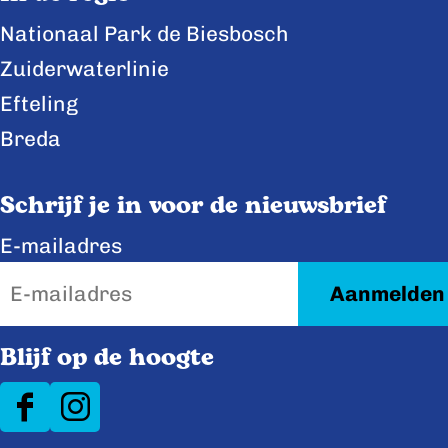
F
X
L
Nationaal Park de Biesbosch
a
i
Zuiderwaterlinie
c
n
e
k
Efteling
b
e
Breda
o
d
o
I
Schrijf je in voor de nieuwsbrief
k
n
E-mailadres
Blijf op de hoogte
F
I