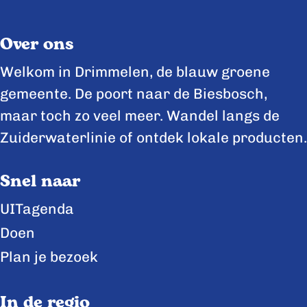
e
e
e
l
l
l
Over ons
d
d
d
e
e
e
Welkom in Drimmelen, de blauw groene
z
z
z
gemeente. De poort naar de Biesbosch,
e
e
e
maar toch zo veel meer. Wandel langs de
p
p
p
Zuiderwaterlinie of ontdek lokale producten.
a
a
a
Snel naar
g
g
g
i
i
i
UITagenda
n
n
n
Doen
a
a
a
Plan je bezoek
o
o
o
p
p
p
In de regio