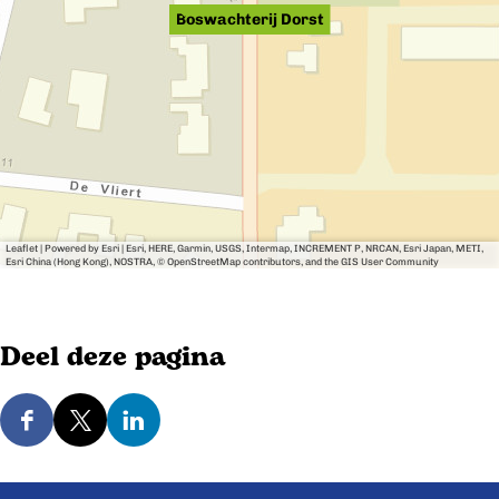
Boswachterij Dorst
r
t
Leaflet
|
Powered by Esri | Esri, HERE, Garmin, USGS, Intermap, INCREMENT P, NRCAN, Esri Japan, METI,
Esri China (Hong Kong), NOSTRA, © OpenStreetMap contributors, and the GIS User Community
Deel deze pagina
D
D
D
e
e
e