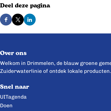
Deel deze pagina
D
D
D
e
e
e
e
e
e
l
l
l
Over ons
d
d
d
e
e
e
Welkom in Drimmelen, de blauw groene gemee
z
z
z
Zuiderwaterlinie of ontdek lokale producten.
e
e
e
Snel naar
p
p
p
a
a
a
UITagenda
g
g
g
Doen
i
i
i