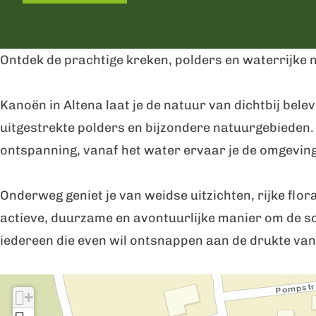
a
n
n
ë
o
n
g
A
i
n
ë
A
Ontdek de prachtige kreken, polders en waterrijke 
r
l
n
i
n
l
a
t
A
n
i
t
Kanoën in Altena laat je de natuur van dichtbij bel
m
e
l
A
n
e
uitgestrekte polders en bijzondere natuurgebieden. O
K
n
t
l
A
n
ontspanning, vanaf het water ervaar je de omgeving
a
a
e
t
l
a
n
n
e
t
Onderweg geniet je van weidse uitzichten, rijke flor
o
a
n
e
actieve, duurzame en avontuurlijke manier om de sc
ë
a
n
iedereen die even wil ontsnappen aan de drukte van
n
a
i
I
n
+
n
A