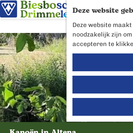
Deze website geb
G
Deze website maakt 
a
noodzakelijk zijn om
n
accepteren te klikk
a
a
r
d
e
h
o
m
e
Kanoën in Altena