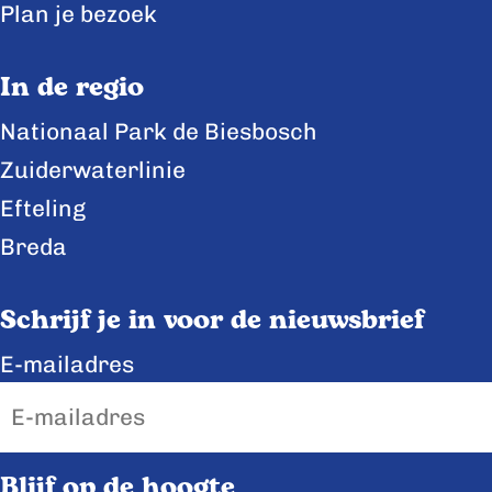
Plan je bezoek
n
n
n
a
a
a
In de regio
o
o
o
Nationaal Park de Biesbosch
p
p
p
Zuiderwaterlinie
F
X
L
a
i
Efteling
c
n
Breda
e
k
b
e
Schrijf je in voor de nieuwsbrief
o
d
E-mailadres
o
I
k
n
Blijf op de hoogte