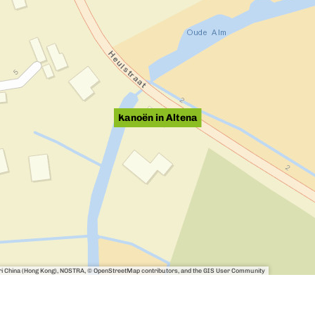
Kanoën in Altena
sri China (Hong Kong), NOSTRA, © OpenStreetMap contributors, and the GIS User Community