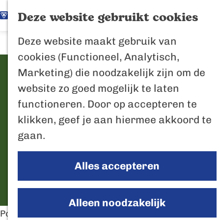
K
Z
Het Biesbosch
Deze website gebruikt cookies
G
a
o
M
vaantje
Deze website maakt gebruik van
a
a
e
e
Poort naar de
cookies (Functioneel, Analytisch,
n
r
k
n
Biesbosch
Pontje Steur
Marketing) die noodzakelijk zijn om de
a
t
e
u
Bertus de Beve
website zo goed mogelijk te laten
a
n
C
functioneren. Door op accepteren te
r
Steurgat 0
In de regio
o
klikken, geef je aan hiermee akkoord te
d
4251 NJ
Werkendam
Het Biesboschp
n
gaan.
n
e
Plan je route
Uitagenda regio
t
a
h
Zuiderwaterlini
a
Alles accepteren
n
a
o
Route
De Efteling
c
a
r
m
Breda
t
a
P
e
Alleen noodzakelijk
Oosterhout
r
o
p
Pontje Steur vaart alweer voor het 13de seizoen en
Geertruidenber