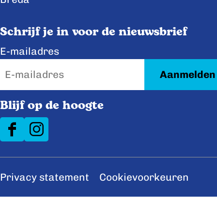
o
d
o
I
Schrijf je in voor de nieuwsbrief
k
n
E-mailadres
Blijf op de hoogte
F
I
a
n
c
s
Privacy statement
Cookievoorkeuren
e
t
b
a
o
g