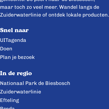
e
e
e
maar toch zo veel meer. Wandel langs de
p
p
p
Zuiderwaterlinie of ontdek lokale producten.
a
a
a
Snel naar
g
g
g
i
i
i
UITagenda
n
n
n
Doen
a
a
a
Plan je bezoek
o
o
o
p
p
p
In de regio
F
X
L
Nationaal Park de Biesbosch
a
i
Zuiderwaterlinie
c
n
e
k
Efteling
b
e
Breda