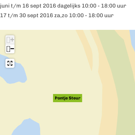
juni t/m 16 sept 2016 dagelijks 10:00 - 18:00 uur
17 t/m 30 sept 2016 za,zo 10:00 - 18:00 uur
I
+
n
−
d
e
b
u
u
Pontje Steur
r
t