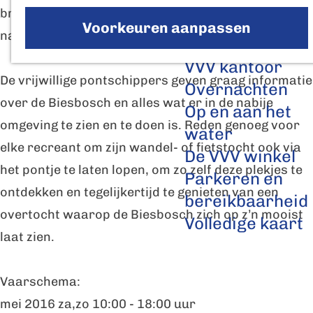
P
n
a
brengt elk jaar weer meer fietsers en voetgangers
Voorkeuren aanpassen
o
t
g
naar de overkant van het Steurgat.
Plan je bezoek
n
j
e
VVV kantoor
t
e
De vrijwillige pontschippers geven graag informatie
Overnachten
j
S
over de Biesbosch en alles wat er in de nabije
Op en aan het
e
t
omgeving te zien en te doen is. Reden genoeg voor
water
S
e
elke recreant om zijn wandel- of fietstocht ook via
De VVV winkel
t
u
het pontje te laten lopen, om zo zelf deze plekjes te
Parkeren en
e
r
ontdekken en tegelijkertijd te genieten van een
bereikbaarheid
u
overtocht waarop de Biesbosch zich op z’n mooist
Volledige kaart
r
laat zien.
Vaarschema:
mei 2016 za,zo 10:00 - 18:00 uur