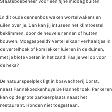
Staatsbosbeheer voor een fijne middag buiten.
b
b
s
o
o
d
In dit oude dennenbos waken wortelwakers en
s
s
e
uilen over je. Dan kan jij intussen het klimtoestel
d
d
H
beklimmen, door de heuvels rennen of hutten
e
e
e
bouwen. Moegespeeld? Vertel elkaar verhaaltjes in
H
H
k
de vertelhoek of kom lekker luieren in de duinen,
e
e
s
met je blote voeten in het zand! Pas je wel op voor
k
k
e
de heks?
s
s
n
e
e
b
De natuurspeelplek ligt in boswachterij Dorst,
n
n
e
naast Pannekoeckenhuys De Hannebroek. Parkeren
b
b
r
kan op de grote parkeerplaats naast het
e
e
g
restaurant. Honden niet toegestaan.
r
r