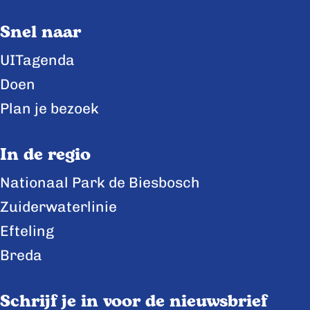
a
a
a
Snel naar
g
g
g
i
i
i
UITagenda
n
n
n
Doen
a
a
a
Plan je bezoek
o
o
o
p
p
p
In de regio
F
X
L
Nationaal Park de Biesbosch
a
i
Zuiderwaterlinie
c
n
e
k
Efteling
b
e
Breda
o
d
o
I
Schrijf je in voor de nieuwsbrief