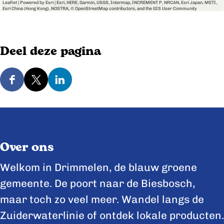
Leaflet
|
Powered by Esri | Esri, HERE, Garmin, USGS, Intermap, INCREMENT P, NRCAN, Esri Japan, METI,
Esri China (Hong Kong), NOSTRA, © OpenStreetMap contributors, and the GIS User Community
Deel deze pagina
D
D
D
e
e
e
e
e
e
l
l
l
Over ons
d
d
d
e
e
e
Welkom in Drimmelen, de blauw groene
z
z
z
gemeente. De poort naar de Biesbosch,
e
e
e
maar toch zo veel meer. Wandel langs de
p
p
p
Zuiderwaterlinie of ontdek lokale producten.