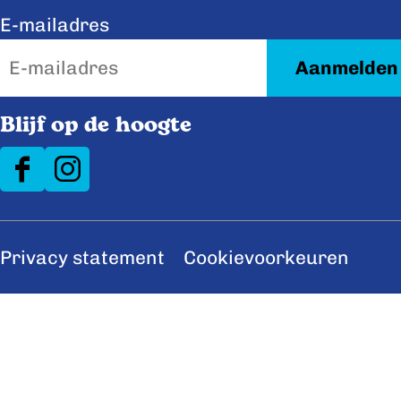
k
n
E-mailadres
Blijf op de hoogte
F
I
a
n
c
s
Privacy statement
Cookievoorkeuren
e
t
b
a
o
g
o
r
k
a