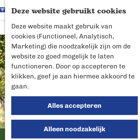
K
Z
Het Biesbosch
Deze website gebruikt cookies
G
a
o
M
vaantje
Deze website maakt gebruik van
a
a
e
e
Poort naar de
cookies (Functioneel, Analytisch,
n
r
k
n
Biesbosch
Marketing) die noodzakelijk zijn om de
a
t
e
u
Bertus de Beve
website zo goed mogelijk te laten
a
n
functioneren. Door op accepteren te
r
In de regio
klikken, geef je aan hiermee akkoord te
d
Het Biesboschp
gaan.
e
Uitagenda regio
h
Zuiderwaterlini
Alles accepteren
o
De Efteling
m
Breda
e
Alleen noodzakelijk
Oosterhout
p
Speelbos de Heksenberg
Geertruidenber