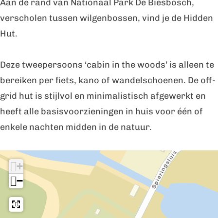
Aan de rand van Nationaal Park De Biesbosch,
t
H
n
e
t
verscholen tussen wilgenbossen, vind je de Hidden
u
H
n
Hut.
t
u
H
t
u
Deze tweepersoons ‘cabin in the woods’ is alleen te
t
bereiken per fiets, kano of wandelschoenen. De off-
grid hut is stijlvol en minimalistisch afgewerkt en
heeft alle basisvoorzieningen in huis voor één of
enkele nachten midden in de natuur.
I
+
n
−
d
e