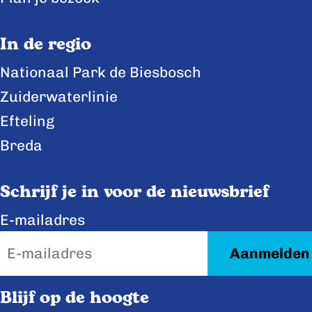
o
o
o
p
p
p
In de regio
F
X
L
Nationaal Park de Biesbosch
a
i
Zuiderwaterlinie
c
n
e
k
Efteling
b
e
Breda
o
d
o
I
Schrijf je in voor de nieuwsbrief
k
n
E-mailadres
Blijf op de hoogte