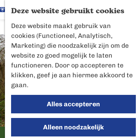
K
Z
Het Biesbosch
Deze website gebruikt cookies
G
a
o
M
vaantje
Deze website maakt gebruik van
a
a
e
e
Poort naar de
cookies (Functioneel, Analytisch,
n
r
k
n
Biesbosch
Marketing) die noodzakelijk zijn om de
a
t
e
u
Bertus de Beve
website zo goed mogelijk te laten
a
n
functioneren. Door op accepteren te
r
In de regio
klikken, geef je aan hiermee akkoord te
d
Het Biesboschp
gaan.
e
Uitagenda regio
h
Zuiderwaterlini
Alles accepteren
o
De Efteling
m
Breda
e
Alleen noodzakelijk
Oosterhout
p
Hidden Hut
Geertruidenber