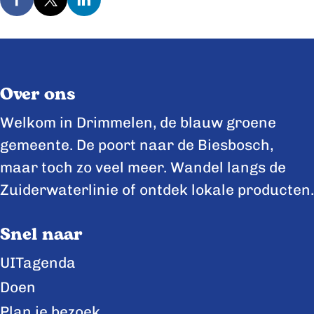
D
D
D
e
e
e
e
e
e
l
l
l
Over ons
d
d
d
e
e
e
Welkom in Drimmelen, de blauw groene
z
z
z
gemeente. De poort naar de Biesbosch,
e
e
e
maar toch zo veel meer. Wandel langs de
p
p
p
Zuiderwaterlinie of ontdek lokale producten.
a
a
a
Snel naar
g
g
g
i
i
i
UITagenda
n
n
n
Doen
a
a
a
Plan je bezoek