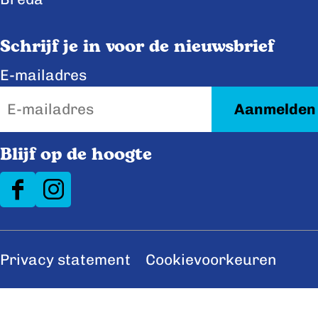
o
d
o
I
Schrijf je in voor de nieuwsbrief
k
n
E-mailadres
Blijf op de hoogte
F
I
a
n
c
s
Privacy statement
Cookievoorkeuren
e
t
b
a
o
g