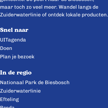
e
e
e
maar toch zo veel meer. Wandel langs de
p
p
p
Zuiderwaterlinie of ontdek lokale producten.
a
a
a
Snel naar
g
g
g
i
i
i
UITagenda
n
n
n
Doen
a
a
a
Plan je bezoek
o
o
o
p
p
p
In de regio
F
X
L
Nationaal Park de Biesbosch
a
i
Zuiderwaterlinie
c
n
e
k
Efteling
b
e
Breda