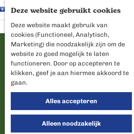
K
Z
Het Biesbosch
Deze website gebruikt cookies
G
a
o
M
vaantje
Deze website maakt gebruik van
a
a
e
e
Poort naar de
cookies (Functioneel, Analytisch,
n
r
k
n
Biesbosch
Shoarma & Pizza Florance
Marketing) die noodzakelijk zijn om de
a
t
e
u
Bertus de Beve
website zo goed mogelijk te laten
a
n
C
functioneren. Door op accepteren te
r
Marktstraat 8B
In de regio
o
klikken, geef je aan hiermee akkoord te
d
4921 BG
Made
Het Biesboschp
n
gaan.
n
e
Plan je route
Uitagenda regio
t
a
h
Zuiderwaterlini
a
Alles accepteren
n
a
o
Route
De Efteling
c
S
a
r
m
Bel
Breda
t
h
a
v
S
e
Website
Alleen noodzakelijk
Oosterhout
o
r
a
h
p
Geertruidenber