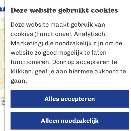
K
Z
Het Biesbosch
Deze website gebruikt cookies
G
a
o
M
vaantje
Deze website maakt gebruik van
a
a
e
e
Poort naar de
+
cookies (Functioneel, Analytisch,
n
r
k
n
Biesbosch
−
Marketing) die noodzakelijk zijn om de
a
t
e
u
Bertus de Beve
website zo goed mogelijk te laten
a
n
functioneren. Door op accepteren te
r
a
In de regio
d
klikken, geef je aan hiermee akkoord te
d
d
Het Biesboschp
r
gaan.
e
Uitagenda regio
e
s
h
Zuiderwaterlini
s
Alles accepteren
o
De Efteling
Leaflet
|
Powered by Esri | Esri, HERE, Garmin, USGS, Intermap, INCREMENT P, NRCAN, Esri Japan, METI,
Esri China (Hong Kong), NOSTRA, © OpenStreetMap contributors, and the GIS User Community
m
Breda
Rondrit in de regio
e
Alleen noodzakelijk
Oosterhout
p
Geertruidenber