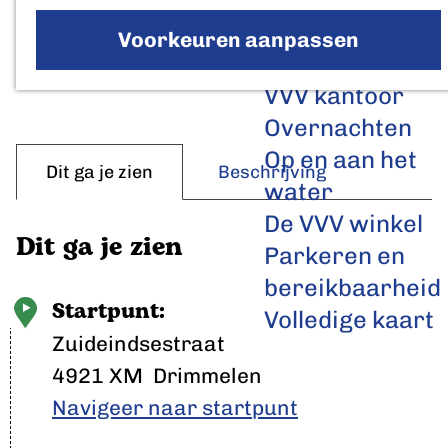
4 uur 21 minuten
(40 km)
a
Voorkeuren aanpassen
Bekijk volledige route
g
Plan je bezoek
e
VVV kantoor
Overnachten
Op en aan het
Dit ga je zien
Beschrijving
water
De VVV winkel
Dit ga je zien
Parkeren en
bereikbaarheid
Startpunt:
Volledige kaart
Zuideindsestraat
4921 XM
Drimmelen
Navigeer naar startpunt