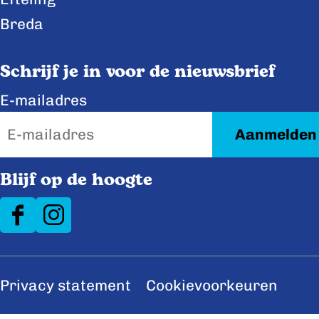
o
d
Breda
o
I
k
n
Schrijf je in voor de nieuwsbrief
E-mailadres
Blijf op de hoogte
F
I
a
n
c
s
Privacy statement
Cookievoorkeuren
e
t
b
a