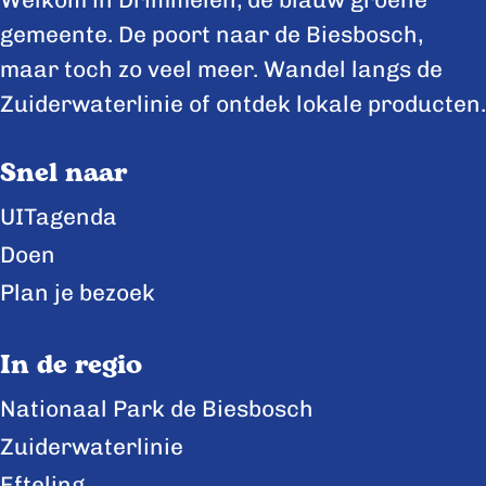
e
e
e
gemeente. De poort naar de Biesbosch,
p
p
p
maar toch zo veel meer. Wandel langs de
a
a
a
Zuiderwaterlinie of ontdek lokale producten.
g
g
g
Snel naar
i
i
i
n
n
n
UITagenda
a
a
a
Doen
o
o
o
Plan je bezoek
p
p
p
F
X
L
In de regio
a
i
Nationaal Park de Biesbosch
c
n
Zuiderwaterlinie
e
k
b
e
Efteling