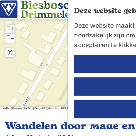
Deze website geb
G
Deze website maakt 
+
a
noodzakelijk zijn om
−
n
accepteren te klikk
a
a
r
d
e
h
o
Leaflet
|
Powered by Esri | Esri, HERE, Garmin, USGS, Intermap, INCREMENT P, NRCAN, Esri Japan, METI, E
m
Wandelen door Made en
e