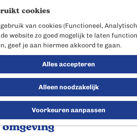
ruikt cookies
gebruik van cookies (Functioneel, Analytisch
 de website zo goed mogelijk te laten functio
en, geef je aan hiermee akkoord te gaan.
Alles accepteren
a
d
d
r
Alleen noodzakelijk
e
s
s
Voorkeuren aanpassen
sri China (Hong Kong), NOSTRA, © OpenStreetMap contributors, and the GIS User Community
 omgeving