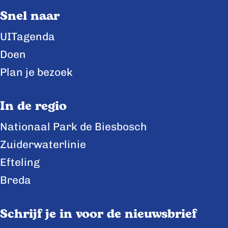
Snel naar
a
a
a
g
g
g
UITagenda
i
i
i
Doen
n
n
n
Plan je bezoek
a
a
a
o
o
o
In de regio
p
p
p
Nationaal Park de Biesbosch
F
X
L
Zuiderwaterlinie
a
i
c
n
Efteling
e
k
Breda
b
e
o
d
Schrijf je in voor de nieuwsbrief
o
I