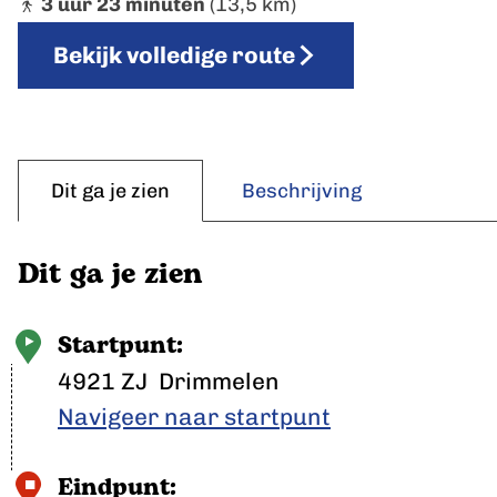
3 uur 23 minuten
(13,5 km)
p
a
Bekijk volledige route
g
e
Dit ga je zien
Beschrijving
Dit ga je zien
Startpunt:
4921 ZJ
Drimmelen
Navigeer naar startpunt
Eindpunt: