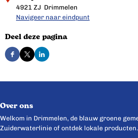
4921 ZJ
Drimmelen
Navigeer naar eindpunt
Deel deze pagina
D
D
D
e
e
e
e
e
e
l
l
l
d
d
d
Over ons
e
e
e
z
z
z
Welkom in Drimmelen, de blauw groene gemee
e
e
e
Zuiderwaterlinie of ontdek lokale producten.
p
p
p